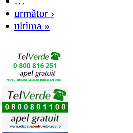
…
următor ›
ultima »