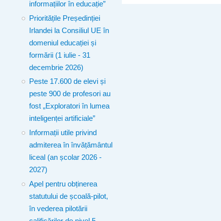
informațiilor în educație”
Prioritățile Președinției
Irlandei la Consiliul UE în
domeniul educației și
formării (1 iulie - 31
decembrie 2026)
Peste 17.600 de elevi și
peste 900 de profesori au
fost „Exploratori în lumea
inteligenței artificiale”
Informații utile privind
admiterea în învățământul
liceal (an școlar 2026 -
2027)
Apel pentru obținerea
statutului de școală-pilot,
în vederea pilotării
calificărilor de nivel 5