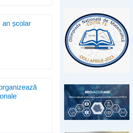
 an școlar
 2017-2018
 organizează
ionale
ă examenul de certificare /