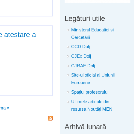
ificare / atestare a
Legături utile
Ministerul Educației și
e atestare a
Cercetării
CCD Dolj
CJEx Dolj
CJRAE Dolj
Site-ul oficial al Uniunii
Europene
a competențelor profesionale
Spațiul profesorului
Ultimele articole din
ima »
resursa Noutăți MEN
Arhivă lunară