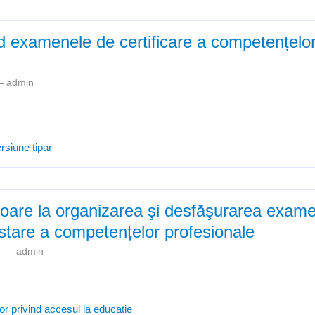
nd examenele de certificare a competențelor
 —
admin
Precizări privind examenele de certificare a competențelor profesion
rsiune tipar
itoare la organizarea şi desfăşurarea exam
testare a competențelor profesionale
pm —
admin
r privind accesul la educatie