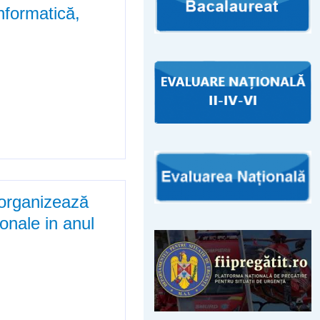
informatică,
, anul scolar 2018-2019
 organizează
onale in anul
ă examenul de certificare /