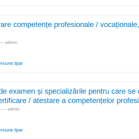
e a competențelor profesionale in anul scolar 2018-2019
are competențe profesionale / vocaționale,
m —
admin
Grafic desfășurare competențe profesionale / vocaționale, an școlar
rsiune tipar
 de examen și specializările pentru care se
tificare / atestare a competențelor profes
am —
admin
Lista centrelor de examen și specializările pentru care se organizeaz
rsiune tipar
e a competențelor profesionale