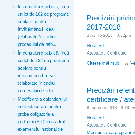
În consultare publică, încă
un lot de 182 de programe
Precizări privi
școlare pentru
2017-2018
învățământul liceal
2 Aprilie 2018 - 3:32pm
(elaborate în cadrul
procesului de refo...
Note ISJ
În consultare publică, încă
Atestate / Certificate
un lot de 182 de programe
Citește mai mult
despre 
Ve
școlare pentru
învățământul liceal
(elaborate în cadrul
Precizări refer
procesului de refo...
certificare / a
Modificare a calendarului
de desfășurare pentru
8 Ianuarie 2018 - 8:19
proba obligatorie a
Note ISJ
profilului (E.c) din cadrul
Atestate / Certificate
examenului național de
Monitorizarea programelo