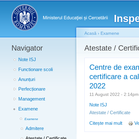
Meniu principal
Inspe
Acasă
›
Examene
Navigator
Eşti aici
Atestate / Certif
Note ISJ
Centre de exam
Functionare scoli
certificare a ca
Anunțuri
2022
Perfecționare
11 August 2022 - 2:14p
Management
Note ISJ
Examene
Atestate / Certificate
Examene
Citește mai mult
despre 
Ve
Admitere
profesi
Atestate / Certificate