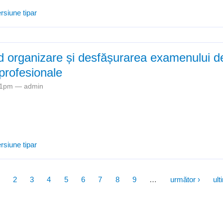
Precizări referitoare la organizarea şi desfăşurarea examenelor de cert
rsiune tipar
nțelor profesionale
nd organizare și desfășurarea examenului d
profesionale
:21pm —
admin
Precizări privind organizare și desfășurarea examenului de atestare 
rsiune tipar
2
3
4
5
6
7
8
9
…
următor ›
ult