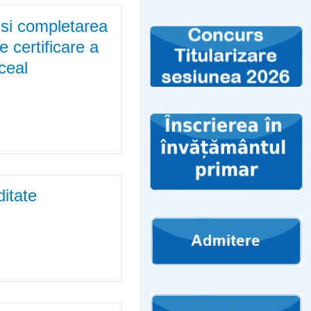
 si completarea
 certificare a
iceal
area Metodologiei de organizare
tilor invatamantului postliceal
itate