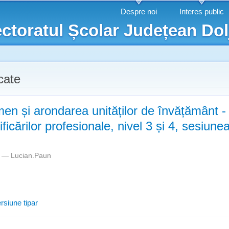
Mergi la
Despre noi
Interes public
conţinutul
ctoratul Școlar Județean Dol
principal
icate
en și arondarea unităților de învățământ 
lificărilor profesionale, nivel 3 și 4, sesiun
m —
Lucian.Paun
Centre de examen și arondarea unităților de învățământ - examenul de c
rsiune tipar
onale, nivel 3 și 4, sesiunea 22-23 august 2022