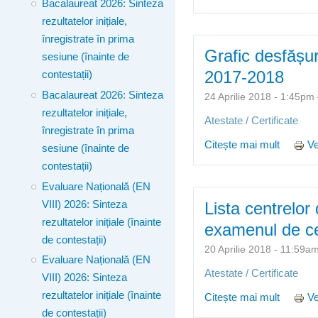
Bacalaureat 2026: Sinteza
atestar
rezultatelor inițiale,
înregistrate în prima
Grafic desfășur
sesiune (înainte de
2017-2018
contestații)
Bacalaureat 2026: Sinteza
24 Aprilie 2018 - 1:45p
rezultatelor inițiale,
Atestate / Certificate
înregistrate în prima
Citește mai mult
despre 
Ve
sesiune (înainte de
contestații)
Evaluare Națională (EN
VIII) 2026: Sinteza
Lista centrelor
rezultatelor inițiale (înainte
examenul de cer
de contestații)
20 Aprilie 2018 - 11:59
Evaluare Națională (EN
Atestate / Certificate
VIII) 2026: Sinteza
rezultatelor inițiale (înainte
Citește mai mult
despre 
Ve
de contestații)
atestar