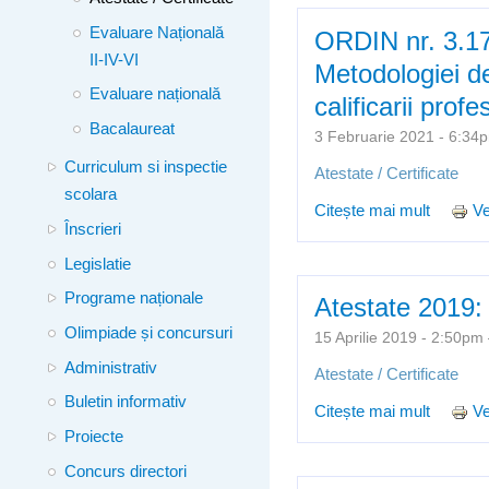
Evaluare Națională
ORDIN nr. 3.17
II-IV-VI
Metodologiei de
Evaluare națională
calificarii prof
Bacalaureat
3 Februarie 2021 - 6:3
Curriculum si inspectie
Atestate / Certificate
scolara
Citește mai mult
despre 
Ve
Înscrieri
si desfa
Legislatie
Programe naționale
Atestate 2019: 
Olimpiade și concursuri
15 Aprilie 2019 - 2:50p
Administrativ
Atestate / Certificate
Buletin informativ
Citește mai mult
despre 
Ve
Proiecte
Concurs directori