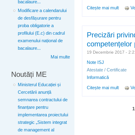
bacalaure...
Citește mai mult
despre 
Ve
Modificare a calendarului
compete
de desfășurare pentru
proba obligatorie a
Precizări privi
profilului (E.c) din cadrul
examenului național de
competențelor 
bacalaure...
19 Decembrie 2017 - 2
Mai multe
Note ISJ
Atestate / Certificate
Noutăți ME
Informatică
Ministerul Educației și
Citește mai mult
despre 
Ve
Cercetării anunță
semnarea contractului de
finanțare pentru
Pagini
1
implementarea proiectului
strategic „Sistem integrat
de management al