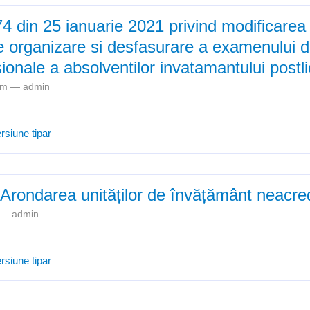
4 din 25 ianuarie 2021 privind modificarea
 organizare si desfasurare a examenului de
esionale a absolventilor invatamantului postl
4pm —
admin
ORDIN nr. 3.174 din 25 ianuarie 2021 privind modificarea si complet
rsiune tipar
surare a examenului de certificare a calificarii profesionale a absolven
Arondarea unităților de învățământ neacred
m —
admin
Atestate 2019: Arondarea unităților de învățământ neacreditate
rsiune tipar