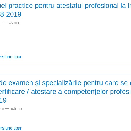
ei practice pentru atestatul profesional la 
18-2019
4am —
admin
Subiectele probei practice pentru atestatul profesional la informatică
rsiune tipar
 de examen și specializările pentru care se
tificare / atestare a competențelor profesi
19
1pm —
admin
Lista centrelor de examen și specializările pentru care se organizeaz
rsiune tipar