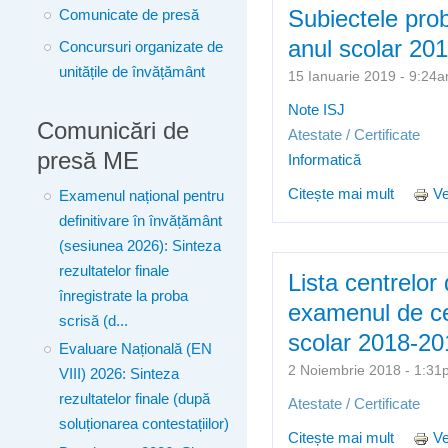
Subiectele prob
Comunicate de presă
anul scolar 20
Concursuri organizate de
unitățile de învățământ
15 Ianuarie 2019 - 9:2
Note ISJ
Comunicări de
Atestate / Certificate
presă ME
Informatică
Citește mai mult
despre 
Ve
Examenul național pentru
definitivare în învățământ
(sesiunea 2026): Sinteza
rezultatelor finale
Lista centrelor
înregistrate la proba
examenul de cer
scrisă (d...
scolar 2018-20
Evaluare Națională (EN
2 Noiembrie 2018 - 1:3
VIII) 2026: Sinteza
rezultatelor finale (după
Atestate / Certificate
soluționarea contestațiilor)
Citește mai mult
despre 
Ve