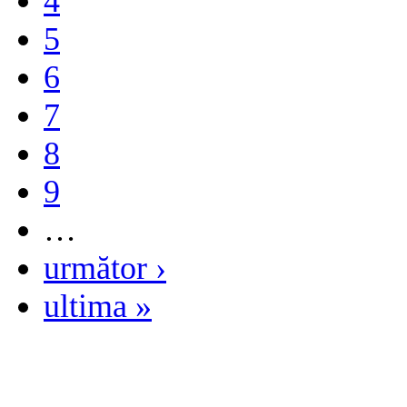
4
5
6
7
8
9
…
următor ›
ultima »