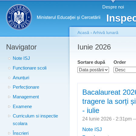
Meniu principal
Merg
Despre noi
conţ
Inspec
prin
Acasă
›
Arhivă lunară
Navigator
Eşti aici
Iunie 2026
Note ISJ
Sortare după
Order
Functionare scoli
Anunțuri
Perfecționare
Bacalaureat 2026
Management
tragere la sorți ș
Examene
- iulie
Curriculum si inspectie
24 Iunie 2026 - 2:31pm
scolara
Note ISJ
Înscrieri