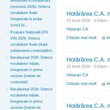
definitivare în învățământ
(sesiunea 2026): Sinteza
Hotărârea C.A. n
rezultatelor finale
înregistrate la proba
23 Iunie 2026 - 3:43pm
scrisă (d...
Hotarari CA
Evaluare Națională (EN
Citește mai mult
Ve
despre 
VIII) 2026: Sinteza
rezultatelor finale (după
soluționarea contestațiilor)
Bacalaureat 2026: Sinteza
Hotărârea C.A. n
rezultatelor inițiale,
23 Iunie 2026 - 3:42pm
înregistrate în prima
Hotarari CA
sesiune (înainte de
contestații)
Citește mai mult
Ve
despre 
Bacalaureat 2026: Sinteza
rezultatelor inițiale,
înregistrate în prima
Hotărârea C.A. n
sesiune (înainte de