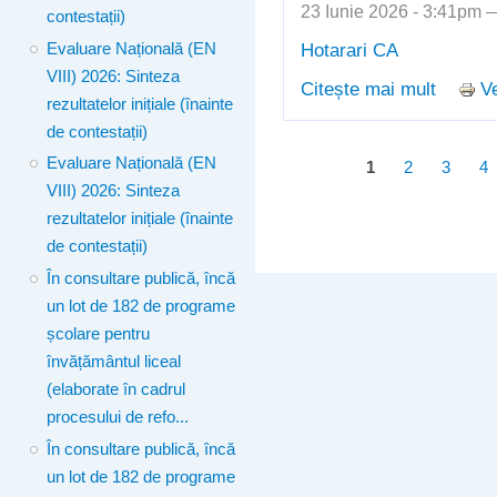
23 Iunie 2026 - 3:41pm
contestații)
Hotarari CA
Evaluare Națională (EN
VIII) 2026: Sinteza
Citește mai mult
Ve
despre 
rezultatelor inițiale (înainte
de contestații)
Evaluare Națională (EN
Pagini
1
2
3
4
VIII) 2026: Sinteza
rezultatelor inițiale (înainte
de contestații)
În consultare publică, încă
un lot de 182 de programe
școlare pentru
învățământul liceal
(elaborate în cadrul
procesului de refo...
În consultare publică, încă
un lot de 182 de programe