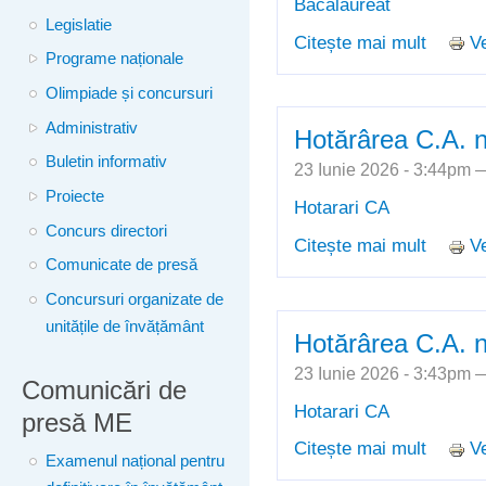
Bacalaureat
Legislatie
Citește mai mult
Ve
despre 
Programe naționale
tragere 
Olimpiade și concursuri
Administrativ
Hotărârea C.A. n
Buletin informativ
23 Iunie 2026 - 3:44pm
Proiecte
Hotarari CA
Concurs directori
Citește mai mult
Ve
despre 
Comunicate de presă
Concursuri organizate de
unitățile de învățământ
Hotărârea C.A. n
23 Iunie 2026 - 3:43pm
Comunicări de
Hotarari CA
presă ME
Citește mai mult
Ve
despre 
Examenul național pentru