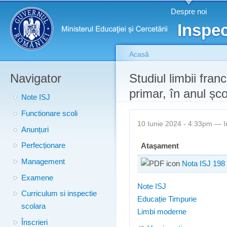
Meniu principal
Merg
Despre noi
conţ
Inspec
prin
Acasă
Navigator
Eşti aici
Studiul limbii fran
primar, în anul șc
Note ISJ
Functionare scoli
10 Iunie 2024 - 4:33pm —
I
Anunțuri
Perfecționare
Ataşament
Management
Nota ISJ 198 
Examene
Note ISJ
Curriculum si inspectie
Educație Timpurie
scolara
Limbi moderne
Înscrieri