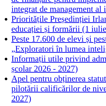
integrat de management al i
Prioritățile Președinției Ir
educației și formării (1 iul
Peste 17.600 de elevi și pes
„Exploratori în lumea intelig
Informații utile privind adm
școlar 2026 - 2027)
Apel pentru obținerea statut
pilotării calificărilor de n
2027)