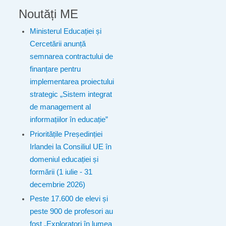
Noutăți ME
Ministerul Educației și
Cercetării anunță
semnarea contractului de
finanțare pentru
implementarea proiectului
strategic „Sistem integrat
de management al
informațiilor în educație”
Prioritățile Președinției
Irlandei la Consiliul UE în
domeniul educației și
formării (1 iulie - 31
decembrie 2026)
Peste 17.600 de elevi și
peste 900 de profesori au
fost „Exploratori în lumea