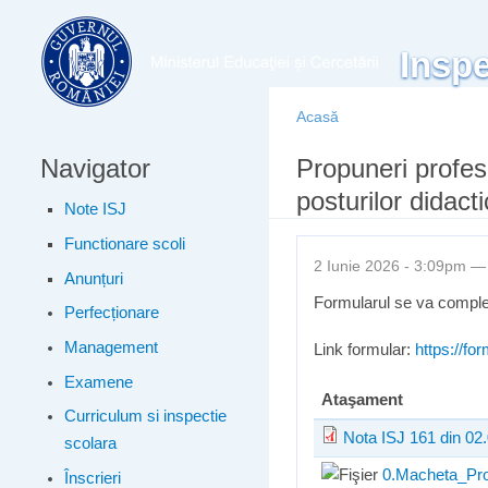
Meniu principal
Inspe
Acasă
Navigator
Eşti aici
Propuneri profes
posturilor didact
Note ISJ
Functionare scoli
2 Iunie 2026 - 3:09pm 
Anunțuri
Formularul se va comple
Perfecționare
Management
Link formular:
https://f
Examene
Ataşament
Curriculum si inspectie
Nota ISJ 161 din 02
scolara
0.Macheta_Prop
Înscrieri