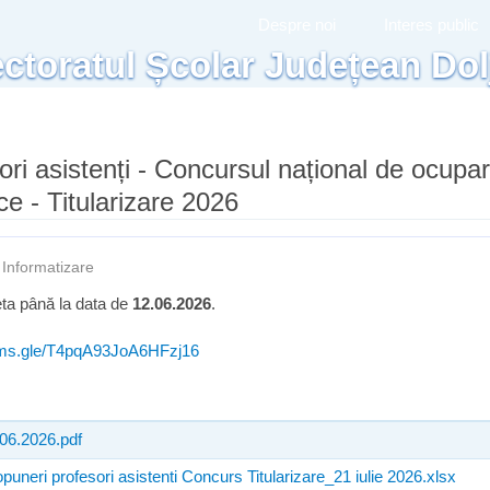
Mergi la
Despre noi
Interes public
conţinutul
ctoratul Școlar Județean Dol
principal
ori asistenți - Concursul național de ocupa
ice - Titularizare 2026
—
Informatizare
ta până la data de
12.06.2026
.
orms.gle/T4pqA93JoA6HFzj16
.06.2026.pdf
uneri profesori asistenti Concurs Titularizare_21 iulie 2026.xlsx