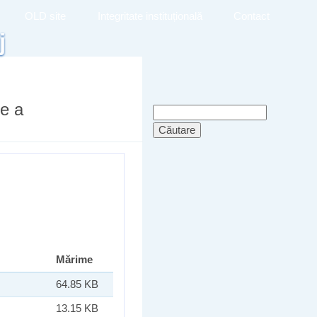
OLD site
Integritate instituțională
Contact
j
re a
Formular de
Căutare
căutare
Mărime
64.85 KB
13.15 KB