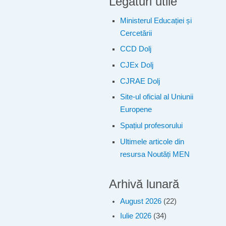
Legături utile
Ministerul Educației și
Cercetării
CCD Dolj
CJEx Dolj
CJRAE Dolj
Site-ul oficial al Uniunii
Europene
Spațiul profesorului
Ultimele articole din
resursa Noutăți MEN
Arhivă lunară
August 2026
(22)
Iulie 2026
(34)