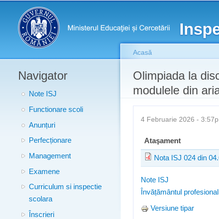
Meniu principal
Inspe
Acasă
Navigator
Eşti aici
Olimpiada la disc
modulele din aria
Note ISJ
Functionare scoli
4 Februarie 2026 - 3:5
Anunțuri
Perfecționare
Ataşament
Management
Nota ISJ 024 din 04
Examene
Note ISJ
Curriculum si inspectie
Învățământul profesional 
scolara
Versiune tipar
Înscrieri