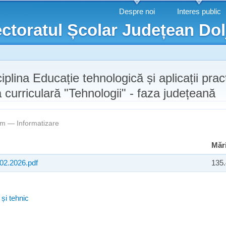
Mergi la
Despre noi
Interes public
conţinutul
ctoratul Școlar Județean Dol
principal
iplina Educație tehnologică și aplicații pract
 curriculară "Tehnologii" - faza județeană
7pm —
Informatizare
Măr
.02.2026.pdf
135
și tehnic