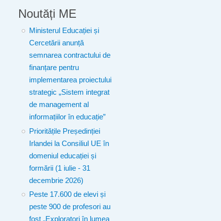
Noutăți ME
Ministerul Educației și
Cercetării anunță
semnarea contractului de
finanțare pentru
implementarea proiectului
strategic „Sistem integrat
de management al
informațiilor în educație”
Prioritățile Președinției
Irlandei la Consiliul UE în
domeniul educației și
formării (1 iulie - 31
decembrie 2026)
Peste 17.600 de elevi și
peste 900 de profesori au
fost „Exploratori în lumea