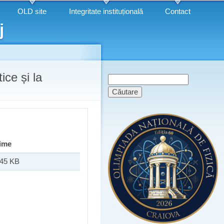
OLD site
Integritate instituțională
Contact
j
ice și la
Formular de
Căutare
căutare
ime
.45 KB