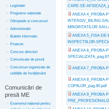
CARE-SE-AFISEAZA_pa
Legislatie
Programe naționale
ANEXA 4_PROBA-
INTENSIV_BILING-S
Olimpiade și concursuri
MINORITATILOR-SAU-A
Administrativ
ANEXA 5_FISA-DE-
Buletin informativ
INSPECTIILOR-SPECIA
Proiecte
ANEXA 6_PROBA-P
Concurs directori
SPECIALIZATA_pag.87-
Comunicate de presă
Concursuri organizate de
ANEXA 7_PROBA-PR
unitățile de învățământ
ANEXA 8_PROBA-P
COPIILOR_pag.90.pdf
Comunicări de
presă ME
ANEXA 9_PROBA-P
PRE_PROFESIONALIZA
Examenul național pentru
ANEXA 10_PROBA-M