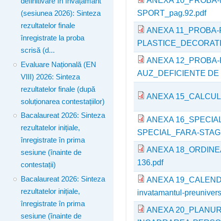
definitivare în învățământ
SPORT_pag.92.pdf
(sesiunea 2026): Sinteza
rezultatelor finale
ANEXA 11_PROBA
înregistrate la proba
PLASTICE_DECORATI
scrisă (d...
ANEXA 12_PROBA-
Evaluare Națională (EN
AUZ_DEFICIENTE DE 
VIII) 2026: Sinteza
rezultatelor finale (după
ANEXA 15_CALCULU
soluționarea contestațiilor)
Bacalaureat 2026: Sinteza
ANEXA 16_SPECIA
rezultatelor inițiale,
SPECIAL_FARA-STAGI
înregistrate în prima
ANEXA 18_ORDINEA
sesiune (înainte de
136.pdf
contestații)
ANEXA 19_CALENDARUL
Bacalaureat 2026: Sinteza
rezultatelor inițiale,
invatamantul-preuniver
înregistrate în prima
ANEXA 20_PLANUR
sesiune (înainte de