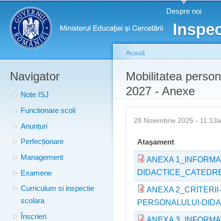
Meniu principal
Merg
Despre noi
conţ
Inspec
prin
Acasă
Navigator
Eşti aici
Mobilitatea person
2027 - Anexe
Note ISJ
Functionare scoli
28 Noiembrie 2025 - 11:1
Anunțuri
Perfecționare
Ataşament
Management
ANEXA 1_INFORMAT
DIDACTICE_CATEDRE
Examene
Curriculum si inspectie
ANEXA 2_CRITERI
scolara
PERSONALULUI-DIDAC
Înscrieri
ANEXA 3_INFORMA