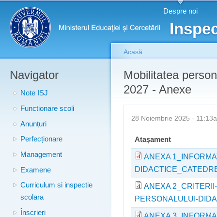
Meniu principal
Merg
Despre noi
conţ
Inspec
prin
Acasă
Navigator
Eşti aici
Mobilitatea person
2027 - Anexe
Note ISJ
Functionare scoli
28 Noiembrie 2025 - 11:1
Anunțuri
Perfecționare
Ataşament
Management
ANEXA 1_INFORMAT
DIDACTICE_CATEDRE
Examene
Curriculum si inspectie
ANEXA 2_CRITERI
scolara
PERSONALULUI-DIDAC
Înscrieri
ANEXA 3_INFORMA