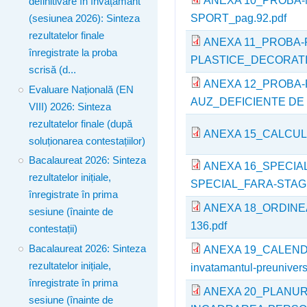
definitivare în învățământ
SPORT_pag.92.pdf
(sesiunea 2026): Sinteza
rezultatelor finale
ANEXA 11_PROBA
înregistrate la proba
PLASTICE_DECORATI
scrisă (d...
ANEXA 12_PROBA-
Evaluare Națională (EN
AUZ_DEFICIENTE DE 
VIII) 2026: Sinteza
rezultatelor finale (după
ANEXA 15_CALCULU
soluționarea contestațiilor)
Bacalaureat 2026: Sinteza
ANEXA 16_SPECIA
rezultatelor inițiale,
SPECIAL_FARA-STAGI
înregistrate în prima
ANEXA 18_ORDINEA
sesiune (înainte de
136.pdf
contestații)
ANEXA 19_CALENDARUL
Bacalaureat 2026: Sinteza
rezultatelor inițiale,
invatamantul-preuniver
înregistrate în prima
ANEXA 20_PLANUR
sesiune (înainte de