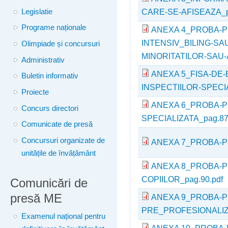
CARE-SE-AFISEAZA_pa
Legislatie
Programe naționale
ANEXA 4_PROBA-
INTENSIV_BILING-S
Olimpiade și concursuri
MINORITATILOR-SAU-A
Administrativ
ANEXA 5_FISA-DE-
Buletin informativ
INSPECTIILOR-SPECIA
Proiecte
ANEXA 6_PROBA-P
Concurs directori
SPECIALIZATA_pag.87-
Comunicate de presă
Concursuri organizate de
ANEXA 7_PROBA-PR
unitățile de învățământ
ANEXA 8_PROBA-P
COPIILOR_pag.90.pdf
Comunicări de
presă ME
ANEXA 9_PROBA-P
PRE_PROFESIONALIZA
Examenul național pentru
ANEXA 10_PROBA-M