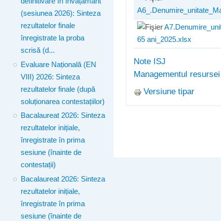
definitivare în învățământ
A6_.Denumire_unitate_Mac
(sesiunea 2026): Sinteza
rezultatelor finale
A7.Denumire_uni
înregistrate la proba
65 ani_2025.xlsx
scrisă (d...
Note ISJ
Evaluare Națională (EN
Managementul resurse
VIII) 2026: Sinteza
rezultatelor finale (după
Versiune tipar
soluționarea contestațiilor)
Bacalaureat 2026: Sinteza
rezultatelor inițiale,
înregistrate în prima
sesiune (înainte de
contestații)
Bacalaureat 2026: Sinteza
rezultatelor inițiale,
înregistrate în prima
sesiune (înainte de