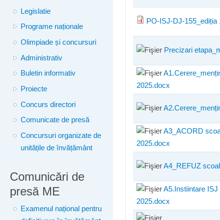
Legislatie
PO-ISJ-DJ-155_ediția 
Programe naționale
Olimpiade și concursuri
Precizari etapa_m
Administrativ
A1.Cerere_mențin
Buletin informativ
2025.docx
Proiecte
Concurs directori
A2.Cerere_mențin
Comunicate de presă
A3_ACORD scoala 
Concursuri organizate de
2025.docx
unitățile de învățământ
A4_REFUZ scoala 
Comunicări de
presă ME
A5.Instiintare ISJ
2025.docx
Examenul național pentru