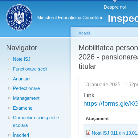
Meniu principal
Merg
Despre noi
conţ
Inspec
prin
Acasă
Navigator
Eşti aici
Mobilitatea person
2026 - pensionare
Note ISJ
titular
Functionare scoli
Anunțuri
13 Ianuarie 2025 - 1:5
Perfecționare
Link 
Management
https://forms.gl
Examene
Curriculum si inspectie
Ataşament
scolara
Nota ISJ 011 din 13.01
Înscrieri