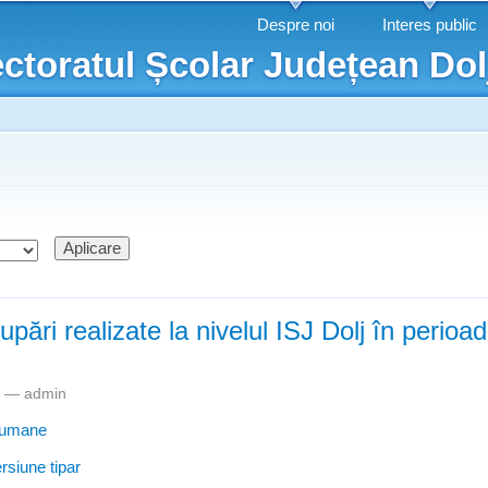
Mergi la
Despre noi
Interes public
conţinutul
ctoratul Școlar Județean Dol
principal
upări realizate la nivelul ISJ Dolj în perioa
am —
admin
 umane
epartizări / ocupări realizate la nivelul ISJ Dolj în perioada iulie – a
rsiune tipar