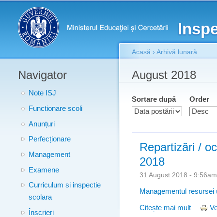
Meniu principal
Inspe
Acasă
›
Arhivă lunară
Navigator
Eşti aici
August 2018
Note ISJ
Sortare după
Order
Functionare scoli
Anunțuri
Perfecționare
Repartizări / oc
Management
2018
Examene
31 August 2018 - 9:56
Curriculum si inspectie
Managementul resursei
scolara
Citește mai mult
despre R
Ve
Înscrieri