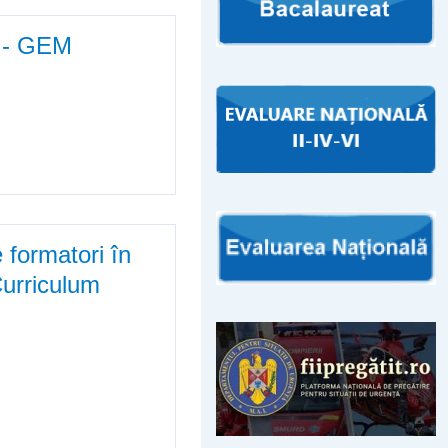
i - GEM
 formatori în
Curriculum
n regiunea Sud - Vest Oltenia