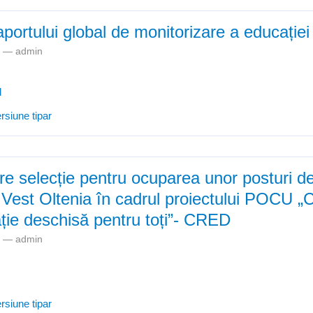
aportului global de monitorizare a educație
pm —
admin
l
Ediția 2020 a raportului global de monitorizare a educației - GEM
rsiune tipar
e selecție pentru ocuparea unor posturi de
 Vest Oltenia în cadrul proiectului POCU „
ție deschisă pentru toți”- CRED
am —
admin
Anunț organizare selecție pentru ocuparea unor posturi de formatori î
rsiune tipar