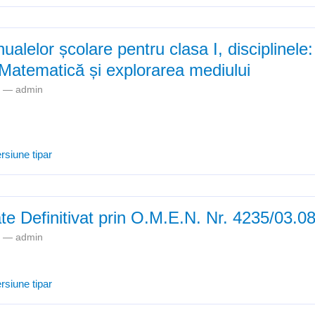
alelor școlare pentru clasa I, disciplinel
Matematică și explorarea mediului
am —
admin
Asigurarea manualelor școlare pentru clasa I, disciplinele: Comunica
rsiune tipar
ică și explorarea mediului
ate Definitivat prin O.M.E.N. Nr. 4235/03.0
am —
admin
Validare rezultate Definitivat prin O.M.E.N. Nr. 4235/03.08.2018
rsiune tipar