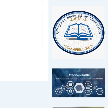
oți”- CRED