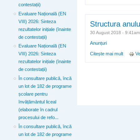
în cadr
contestații)
Evaluare Națională (EN
VIII) 2026: Sinteza
Structura anul
rezultatelor inițiale (înainte
30 August 2018 - 9:41
de contestații)
Anunțuri
Evaluare Națională (EN
Citește mai mult
despre 
Ve
VIII) 2026: Sinteza
rezultatelor inițiale (înainte
de contestații)
Pagini
În consultare publică, încă
un lot de 182 de programe
școlare pentru
învățământul liceal
(elaborate în cadrul
procesului de refo...
În consultare publică, încă
un lot de 182 de programe