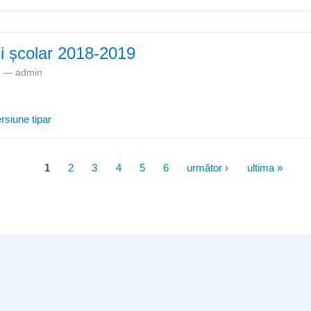
ul proiectului POCU „Curriculum relevant, educație deschisă pentru t
ui școlar 2018-2019
am —
admin
Structura anului școlar 2018-2019
rsiune tipar
1
2
3
4
5
6
următor ›
ultima »