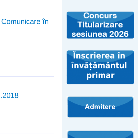
e: Comunicare în
re în limba română,
8.2018