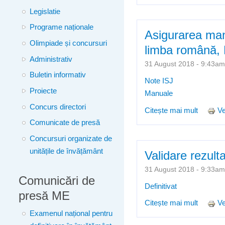
Legislatie
Programe naționale
Asigurarea manu
Olimpiade și concursuri
limba română, 
Administrativ
31 August 2018 - 9:43
Buletin informativ
Note ISJ
Proiecte
Manuale
Concurs directori
Citește mai mult
despre 
Ve
Comunicate de presă
Matemat
Concursuri organizate de
unitățile de învățământ
Validare rezult
31 August 2018 - 9:33
Comunicări de
Definitivat
presă ME
Citește mai mult
despre 
Ve
Examenul național pentru