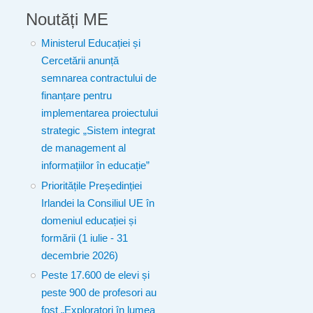
Noutăți ME
Ministerul Educației și
Cercetării anunță
semnarea contractului de
finanțare pentru
implementarea proiectului
strategic „Sistem integrat
de management al
informațiilor în educație”
Prioritățile Președinției
Irlandei la Consiliul UE în
domeniul educației și
formării (1 iulie - 31
decembrie 2026)
Peste 17.600 de elevi și
peste 900 de profesori au
fost „Exploratori în lumea