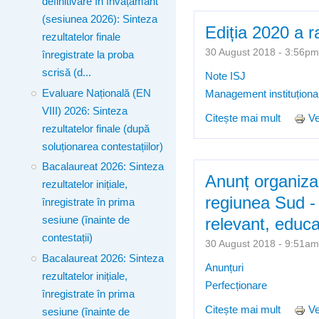
definitivare în învățământ
(sesiunea 2026): Sinteza
Ediția 2020 a r
rezultatelor finale
30 August 2018 - 3:56
înregistrate la proba
scrisă (d...
Note ISJ
Evaluare Națională (EN
Management instituționa
VIII) 2026: Sinteza
Citește mai mult
despre 
Ve
rezultatelor finale (după
soluționarea contestațiilor)
Bacalaureat 2026: Sinteza
Anunț organizar
rezultatelor inițiale,
regiunea Sud -
înregistrate în prima
sesiune (înainte de
relevant, educa
contestații)
30 August 2018 - 9:51
Bacalaureat 2026: Sinteza
Anunțuri
rezultatelor inițiale,
Perfecționare
înregistrate în prima
Citește mai mult
despre 
Ve
sesiune (înainte de