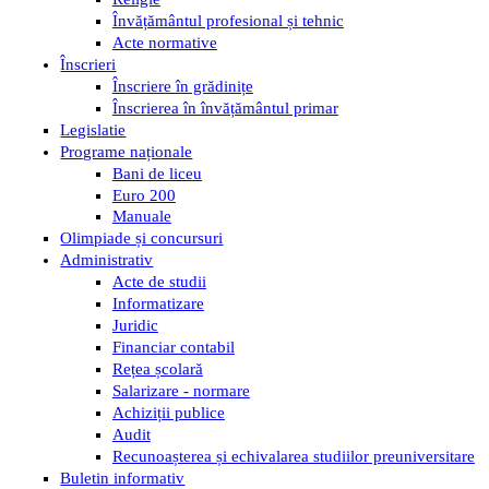
Învățământul profesional și tehnic
Acte normative
Înscrieri
Înscriere în grădinițe
Înscrierea în învățământul primar
Legislatie
Programe naționale
Bani de liceu
Euro 200
Manuale
Olimpiade și concursuri
Administrativ
Acte de studii
Informatizare
Juridic
Financiar contabil
Rețea școlară
Salarizare - normare
Achiziții publice
Audit
Recunoașterea și echivalarea studiilor preuniversitare
Buletin informativ