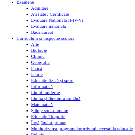
Examene
Admitere
Atestate / Certificate
Evaluare Națională II-IV-VI
Evaluare națională
Bacalaureat
Curriculum si inspectie scolara
Arte
Biologie
Chimie
Geografie
Fizică
Istorie
Educație fizică și sport
Informatică
Limbi moderne
Limba și literatura română
Matematică
Științe socio-umane
Educație Timpurie
Învățământ primar
Monitorizarea programelor privind accesul la educatie
Religie