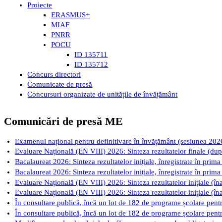
Proiecte
ERASMUS+
MIAF
PNRR
POCU
ID 135711
ID 135712
Concurs directori
Comunicate de presă
Concursuri organizate de unitățile de învățământ
Comunicări de presă ME
Examenul național pentru definitivare în învățământ (sesiunea 2026): 
Evaluare Națională (EN VIII) 2026: Sinteza rezultatelor finale (după
Bacalaureat 2026: Sinteza rezultatelor inițiale, înregistrate în prima
Bacalaureat 2026: Sinteza rezultatelor inițiale, înregistrate în prima
Evaluare Națională (EN VIII) 2026: Sinteza rezultatelor inițiale (îna
Evaluare Națională (EN VIII) 2026: Sinteza rezultatelor inițiale (îna
În consultare publică, încă un lot de 182 de programe școlare pentru
În consultare publică, încă un lot de 182 de programe școlare pentru