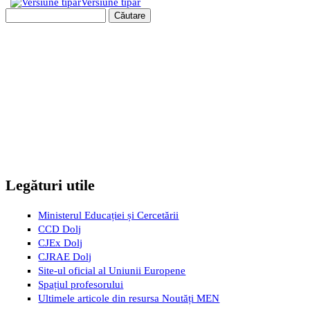
Versiune tipar
Căutare
Formular de căutare
Legături utile
Ministerul Educației și Cercetării
CCD Dolj
CJEx Dolj
CJRAE Dolj
Site-ul oficial al Uniunii Europene
Spațiul profesorului
Ultimele articole din resursa Noutăți MEN