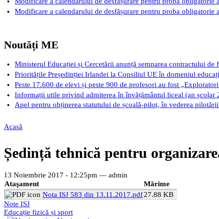
Modificare a calendarului de desfășurare pentru proba obligatorie a
Modificare a calendarului de desfășurare pentru proba obligatorie a
Noutăți ME
Ministerul Educației și Cercetării anunță semnarea contractului de 
Prioritățile Președinției Irlandei la Consiliul UE în domeniul educaț
Peste 17.600 de elevi și peste 900 de profesori au fost „Exploratori 
Informații utile privind admiterea în învățământul liceal (an școlar
Apel pentru obținerea statutului de școală-pilot, în vederea pilotăr
Acasă
Eşti aici
Ședință tehnică pentru organizarea
13 Noiembrie 2017 - 12:25pm —
admin
Ataşament
Mărime
Nota ISJ 583 din 13.11.2017.pdf
27.88 KB
Note ISJ
Educație fizică și sport