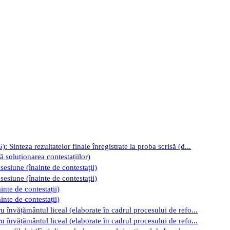
Sinteza rezultatelor finale înregistrate la proba scrisă (d...
 soluționarea contestațiilor)
 sesiune (înainte de contestații)
 sesiune (înainte de contestații)
inte de contestații)
inte de contestații)
 învățământul liceal (elaborate în cadrul procesului de refo...
 învățământul liceal (elaborate în cadrul procesului de refo...