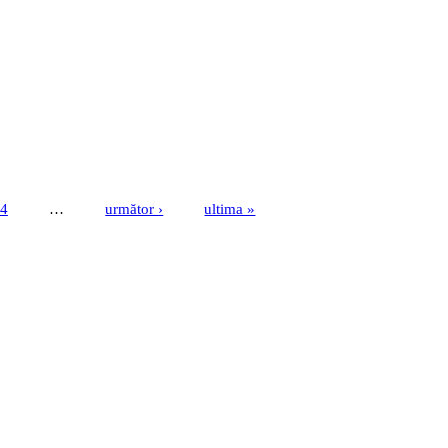
4
…
următor ›
ultima »