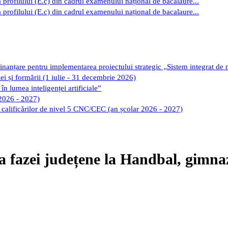
 profilului (E.c) din cadrul examenului național de bacalaure...
 profilului (E.c) din cadrul examenului național de bacalaure...
finanțare pentru implementarea proiectului strategic „Sistem integrat de
iei și formării (1 iulie - 31 decembrie 2026)
în lumea inteligenței artificiale”
 2026 - 2027)
ii calificărilor de nivel 5 CNC/CEC (an școlar 2026 - 2027)
 fazei județene la Handbal, gimnaz