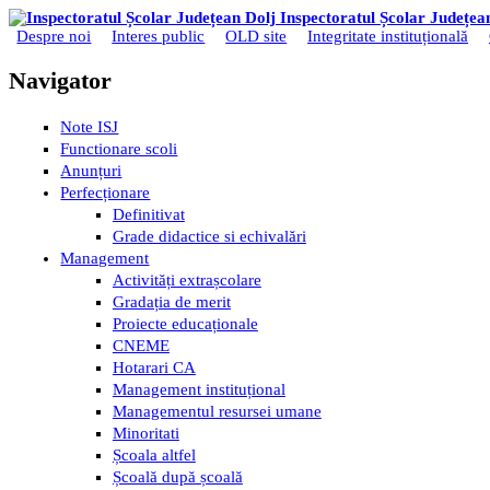
Mergi la conţinutul principal
Inspectoratul Școlar Județea
Despre noi
Interes public
OLD site
Integritate instituțională
Meniu principal
Navigator
Note ISJ
Functionare scoli
Anunțuri
Perfecționare
Definitivat
Grade didactice si echivalări
Management
Activități extrașcolare
Gradația de merit
Proiecte educaționale
CNEME
Hotarari CA
Management instituțional
Managementul resursei umane
Minoritati
Școala altfel
Școală după școală