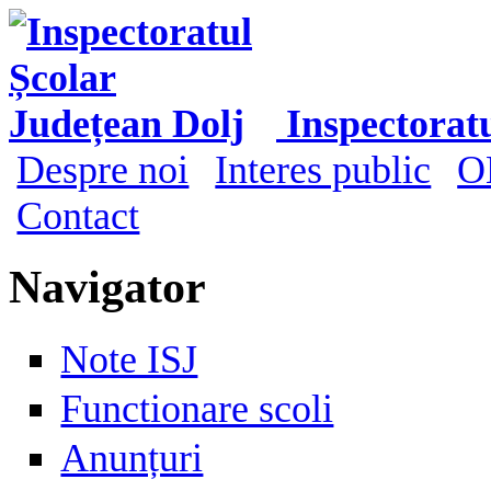
Mergi la conţinutul principal
Inspectorat
Despre noi
Interes public
O
Meniu principal
Contact
Navigator
Note ISJ
Functionare scoli
Anunțuri