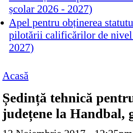
școlar 2026 - 2027)
Apel pentru obținerea statutu
pilotării calificărilor de ni
2027)
Acasă
Eşti aici
Ședință tehnică pentru
județene la Handbal, g