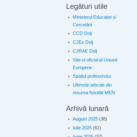
Legături utile
Ministerul Educației și
Cercetării
CCD Dolj
CJEx Dolj
CJRAE Dolj
Site-ul oficial al Uniunii
Europene
Spațiul profesorului
Ultimele articole din
resursa Noutăți MEN
Arhivă lunară
August 2025
(38)
Iulie 2025
(61)
Iunie 2025
(37)