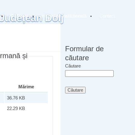
 Județean Dolj
OLD site
Integritate instituțională
Contact
Formular de
ermană și
căutare
Căutare
Mărime
36.76 KB
22.29 KB