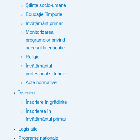
Științe socio-umane
Educație Timpurie
Învățământ primar
Monitorizarea
programelor privind
accesul la educatie
Religie
Învățământul
profesional și tehnic
Acte normative
Înscrieri
Înscriere în grădinițe
Înscrierea în
învățământul primar
Legislatie
Programe naționale