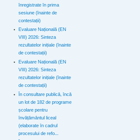
înregistrate în prima
sesiune (înainte de
contestații)
Evaluare Națională (EN
VIII) 2026: Sinteza
rezultatelor inițiale (înainte
de contestații)
Evaluare Națională (EN
VIII) 2026: Sinteza
rezultatelor inițiale (înainte
de contestații)
În consultare publică, încă
un lot de 182 de programe
școlare pentru
învățământul liceal
(elaborate în cadrul
procesului de refo...