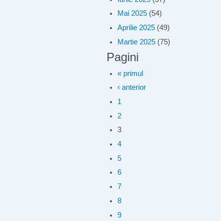
Mai 2025
(54)
Aprilie 2025
(49)
Martie 2025
(75)
Pagini
« primul
‹ anterior
1
2
3
4
5
6
7
8
9