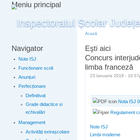
Meniu principal
Acasă
Navigator
Eşti aici
Concurs interjud
Note ISJ
limba franceză
Functionare scoli
23 Ianuarie 2018 - 10:
Anunțuri
Perfecționare
Definitivat
Nota ISJ 0
Grade didactice si
echivalări
Regulament co
Management
Note ISJ
Activități extrașcolare
Limbi moderne