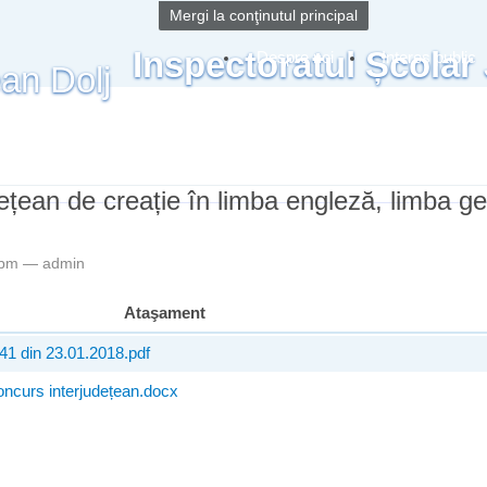
Mergi la conţinutul principal
Inspectoratul Școlar
Despre noi
Interes public
ețean de creație în limba engleză, limba g
57pm —
admin
Ataşament
41 din 23.01.2018.pdf
ncurs interjudețean.docx