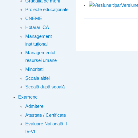
Gradația de merit
Versiune
Proiecte educaționale
CNEME
Hotarari CA
Management
instituțional
Managementul
resursei umane
Minoritati
Școala altfel
Școală după școală
Examene
Admitere
Atestate / Certificate
Evaluare Națională II-
IV-VI