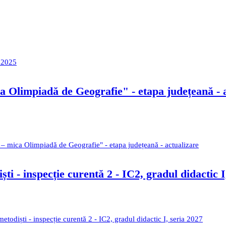
r 2025
 Olimpiadă de Geografie" - etapa județeană - 
– mica Olimpiadă de Geografie" - etapa județeană - actualizare
ti - inspecție curentă 2 - IC2, gradul didactic I
etodiști - inspecție curentă 2 - IC2, gradul didactic I, seria 2027