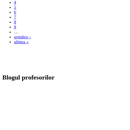
4
5
6
7
8
9
…
următor ›
ultima »
Blogul profesorilor