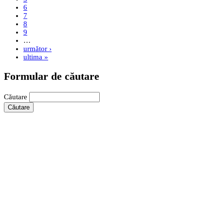
6
7
8
9
…
următor ›
ultima »
Formular de căutare
Căutare