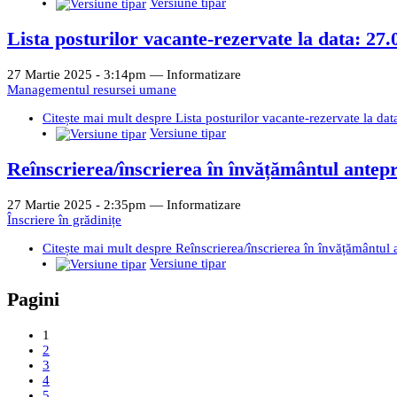
Versiune tipar
Lista posturilor vacante-rezervate la data: 27.
27 Martie 2025 - 3:14pm —
Informatizare
Managementul resursei umane
Citește mai mult
despre Lista posturilor vacante-rezervate la da
Versiune tipar
Reînscrierea/înscrierea în învățământul antepr
27 Martie 2025 - 2:35pm —
Informatizare
Înscriere în grădinițe
Citește mai mult
despre Reînscrierea/înscrierea în învățământul 
Versiune tipar
Pagini
1
2
3
4
5