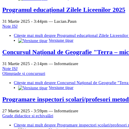
Programul educațional Zilele Liceenilor 2025
31 Martie 2025 - 3:44pm —
Lucian.Paun
Note ISJ
Citește mai mult
despre Programul educațional Zilele Liceenilo
Versiune tipar
Concursul Național de Geografie "Terra – mica
31 Martie 2025 - 2:14pm —
Informatizare
Note ISJ
Olimpiade și concursuri
Citește mai mult
despre Concursul Național de Geografie "Terra 
Versiune tipar
Programare inspectori școlari/profesori metodiș
27 Martie 2025 - 3:59pm —
Informatizare
Grade didactice si echivalări
Citește mai mult
despre Programare inspectori școlari/profesori m