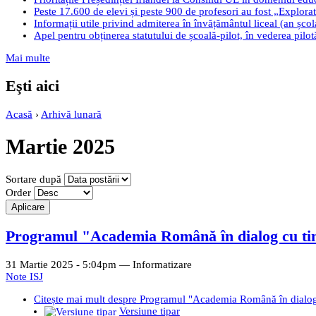
Peste 17.600 de elevi și peste 900 de profesori au fost „Explorato
Informații utile privind admiterea în învățământul liceal (an șco
Apel pentru obținerea statutului de școală-pilot, în vederea pilo
Mai multe
Eşti aici
Acasă
›
Arhivă lunară
Martie 2025
Sortare după
Order
Programul "Academia Română în dialog cu tine
31 Martie 2025 - 5:04pm —
Informatizare
Note ISJ
Citește mai mult
despre Programul "Academia Română în dialog 
Versiune tipar