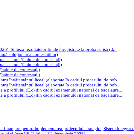
): Sinteza rezultatelor finale înregistrate la proba scrisă (d...
upă soluționarea contestațiilor)
ima sesiune (înainte de contestații)
ima sesiune (înainte de contestații)
înainte de contestații)
înainte de contestații)
tru învățământul liceal (elaborate în cadrul procesului de refo...
tru învățământul liceal (elaborate în cadrul procesului de refo...
e a profilului (E.c) din cadrul examenului național de bacalaure...
e a profilului (E.c) din cadrul examenului național de bacalaure...
de finanțare pentru implementarea proiectului strategic „Sistem integrat
cației și formării (1 iulie - 31 decembrie 2026)