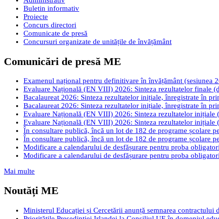
Administrativ
Buletin informativ
Proiecte
Concurs directori
Comunicate de presă
Concursuri organizate de unitățile de învățământ
Comunicări de presă ME
Examenul național pentru definitivare în învățământ (sesiunea 2026
Evaluare Națională (EN VIII) 2026: Sinteza rezultatelor finale (d
Bacalaureat 2026: Sinteza rezultatelor inițiale, înregistrate în pr
Bacalaureat 2026: Sinteza rezultatelor inițiale, înregistrate în pr
Evaluare Națională (EN VIII) 2026: Sinteza rezultatelor inițiale (
Evaluare Națională (EN VIII) 2026: Sinteza rezultatelor inițiale (
În consultare publică, încă un lot de 182 de programe școlare pen
În consultare publică, încă un lot de 182 de programe școlare pen
Modificare a calendarului de desfășurare pentru proba obligatori
Modificare a calendarului de desfășurare pentru proba obligatori
Mai multe
Noutăți ME
Ministerul Educației și Cercetării anunță semnarea contractului 
Prioritățile Președinției Irlandei la Consiliul UE în domeniul edu