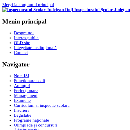
Mergi la conţinutul principal
Inspectoratul Școlar Județea
Meniu principal
Despre noi
Interes public
OLD site
Integritate instituțională
Contact
Navigator
Note ISJ
Functionare scoli
Anunțuri
Perfecționare
Management
Examene
Curriculum si inspectie scolara
Înscrieri
Legislatie
Programe naționale
Olimpiade și concursuri