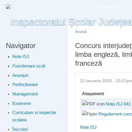
Meniu principal
Merg
Despre noi
conţ
prin
Acasă
Navigator
Eşti aici
Concurs interjudeț
limba engleză, li
Note ISJ
franceză
Functionare scoli
Anunțuri
23 Ianuarie 2018 - 10:57
Perfecționare
Ataşament
Management
Examene
Nota ISJ 041 
Curriculum si inspectie
Regulament concu
scolara
Note ISJ
Înscrieri