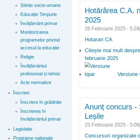
Științe socio-umane
Hotărârea C.A. n
Educație Timpurie
2025
Învățământ primar
26 Februarie 2025 - 5:
Monitorizarea
Hotarari CA
programelor privind
accesul la educatie
Citește mai mult
despre
Religie
februarie 2025
Învățământul
Versiune 
profesional și tehnic
Acte normative
Înscrieri
Înscriere în grădinițe
Anunț concurs -
Înscrierea în
Leșile
învățământul primar
25 Februarie 2025 - 5:
Legislatie
Concursuri organizate d
Programe naționale