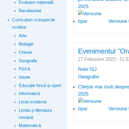
Evaluare națională
2025
Bacalaureat
Curriculum si inspectie
Versiune 
scolara
Arte
Biologie
Evenimentul "Or
Chimie
27 Februarie 2025 - 11
Geografie
Note ISJ
Fizică
Geografie
Istorie
Educație fizică și sport
Citește mai mult
despre
2025
Informatică
Limbi moderne
Versiune 
Limba și literatura
română
Matematică