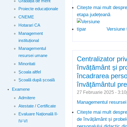
Gradația de merit
Citește mai mult
despre
Proiecte educaționale
etapa județeană
CNEME
Hotarari CA
Versiune 
Management
instituțional
Managementul
resursei umane
Centralizator priv
Minoritati
învățământ și pr
Școala altfel
încadrarea person
Școală după școală
învăţământul pre
Examene
27 Februarie 2025 - 3:
Admitere
Managementul resurse
Atestate / Certificate
Citește mai mult
despre
Evaluare Națională II-
de învățământ și probe
IV-VI
personalului didactic di