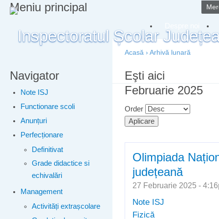
Meniu principal
Merg
Despre noi
Acasă
›
Arhivă lunară
Navigator
Eşti aici
Februarie 2025
Note ISJ
Functionare scoli
Order
Anunțuri
Perfecționare
Definitivat
Olimpiada Națion
Grade didactice si
județeană
echivalări
27 Februarie 2025 - 4:
Management
Note ISJ
Activități extrașcolare
Fizică