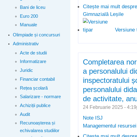
Citește mai mult
despre
Bani de liceu
Gimnazială Leșile
Euro 200
Manuale
Versiune 
Olimpiade și concursuri
Administrativ
Acte de studii
Completarea nor
Informatizare
a personalului did
Juridic
inspectoratului ș
Financiar contabil
personalului dida
Rețea școlară
Salarizare - normare
de activitate, an
Achiziții publice
24 Februarie 2025 - 4:
Audit
Note ISJ
Recunoașterea și
Managementul resurse
echivalarea studiilor
Citește mai mult
despre