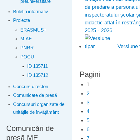
preuniversitare
de predare a personalulu
Buletin informativ
inspectoratului școlar ș
Proiecte
didactic aflat în restrân
2025 - 2026
ERASMUS+
MIAF
Versiune 
PNRR
POCU
ID 135711
Pagini
ID 135712
1
Concurs directori
2
Comunicate de presă
3
Concursuri organizate de
4
unitățile de învățământ
5
Comunicări de
6
presă ME
7