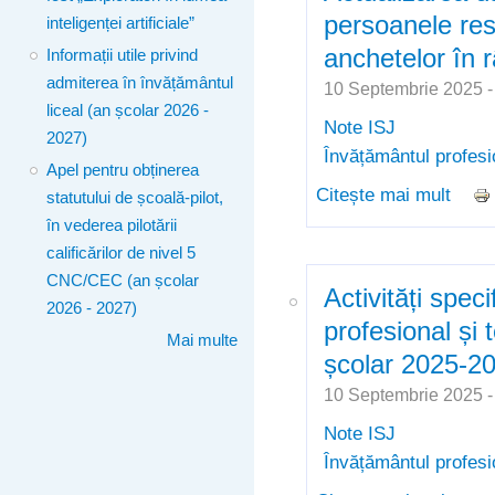
persoanele res
inteligenței artificiale”
anchetelor în 
Informații utile privind
admiterea în învățământul
10 Septembrie 2025 
liceal (an școlar 2026 -
Note ISJ
2027)
Învățământul profesi
Apel pentru obținerea
Citește mai mult
despr
statutului de școală-pilot,
perso
în vederea pilotării
rându
calificărilor de nivel 5
CNC/CEC (an școlar
Activități spec
2026 - 2027)
profesional și 
Mai multe
școlar 2025-2
10 Septembrie 2025 
Note ISJ
Învățământul profesi