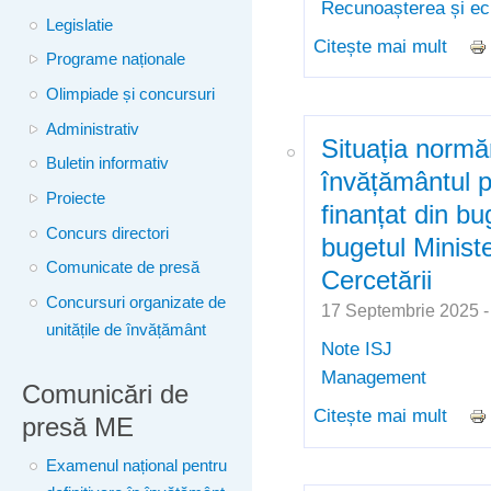
Recunoașterea și ech
Legislatie
Citește mai mult
despr
Programe naționale
în st
Olimpiade și concursuri
educa
Român
Administrativ
Situația normăr
unui 
Buletin informativ
învățământul p
Proiecte
finanțat din bu
Concurs directori
bugetul Ministe
Comunicate de presă
Cercetării
Concursuri organizate de
17 Septembrie 2025 
unitățile de învățământ
Note ISJ
Management
Comunicări de
Citește mai mult
despr
presă ME
învăț
Examenul național pentru
buget