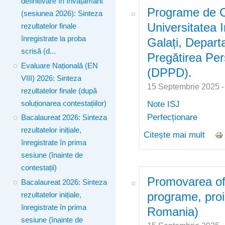
definitivare în învățământ
Cerce
Programe de C
(sesiunea 2026): Sinteza
Universitatea 
rezultatelor finale
înregistrate la proba
Galați, Depart
scrisă (d...
Pregătirea Per
Evaluare Națională (EN
(DPPD).
VIII) 2026: Sinteza
15 Septembrie 2025 
rezultatelor finale (după
Note ISJ
soluționarea contestațiilor)
Perfecționare
Bacalaureat 2026: Sinteza
rezultatelor inițiale,
Citește mai mult
despr
înregistrate în prima
Unive
sesiune (înainte de
Depar
contestații)
Dida
Promovarea ofe
Bacalaureat 2026: Sinteza
programe, proi
rezultatelor inițiale,
înregistrate în prima
Romania)
sesiune (înainte de