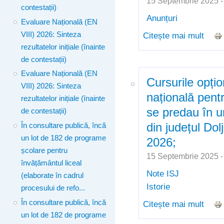
15 Septembrie 2025 
contestații)
Anunțuri
Evaluare Națională (EN
VIII) 2026: Sinteza
Citește mai mult
despr
rezultatelor inițiale (înainte
progr
de contestații)
Evaluare Națională (EN
Cursurile opțio
VIII) 2026: Sinteza
națională pentr
rezultatelor inițiale (înainte
se predau în u
de contestații)
din județul Dol
În consultare publică, încă
un lot de 182 de programe
2026;
școlare pentru
15 Septembrie 2025 
învățământul liceal
Note ISJ
(elaborate în cadrul
Istorie
procesului de refo...
În consultare publică, încă
Citește mai mult
despr
un lot de 182 de programe
pentr