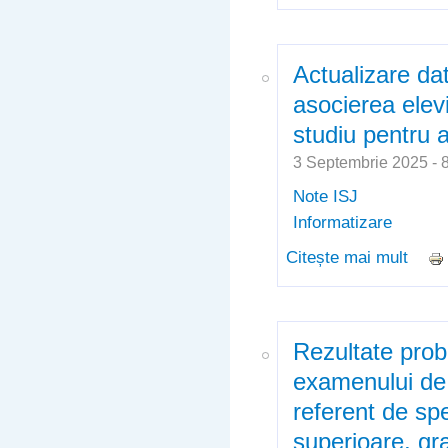
școla
de 0
Actualizare da
asocierea elevi
studiu pentru 
3 Septembrie 2025 -
Note ISJ
Informatizare
Citește mai mult
despr
elevi
2025
Rezultate prob
examenului de
referent de spec
superioare, gra