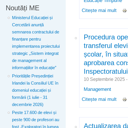
Educație Timpurie
Noutăți ME
Citește mai mult
despr
din î
Ministerul Educației și
Cercetării anunță
semnarea contractului de
Procedura oper
finanțare pentru
transferul elevi
implementarea proiectului
școlar, în situa
strategic „Sistem integrat
de management al
aprobarea consi
informațiilor în educație”
Inspectoratulu
Prioritățile Președinției
10 Septembrie 2025 
Irlandei la Consiliul UE în
Management
domeniul educației și
formării (1 iulie - 31
Citește mai mult
despr
decembrie 2026)
elevil
Peste 17.600 de elevi și
excep
peste 900 de profesori au
admin
Actualizarea d
fost „Exploratori în lumea