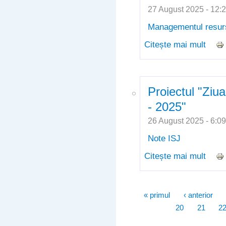
27 August 2025 - 12
Managementul resur
Citește mai mult
despr
26.0
Proiectul "Ziu
- 2025"
26 August 2025 - 6:
Note ISJ
Citește mai mult
despr
2025
Pagini
« primul
‹ anterior
20
21
2