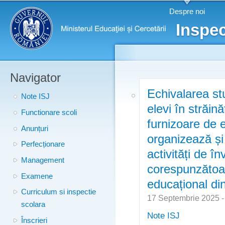
Meniu principal
Merg
Despre noi
conţ
Inspec
prin
Navigator
Echivalarea stu
Note ISJ
elevi în străină
Functionare scoli
furnizoare de 
Anunțuri
organizează ș
Perfecționare
activități de î
Management
corespunzătoa
Examene
educațional din
Curriculum si inspectie
17 Septembrie 2025 
scolara
Note ISJ
Înscrieri