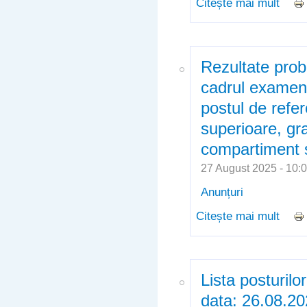
Citește mai mult
despr
școla
de 2
Rezultate prob
cadrul examen
postul de refer
superioare, gra
compartiment s
27 August 2025 - 10
Anunțuri
Citește mai mult
despr
exame
speci
compa
Lista posturilo
data: 26.08.2