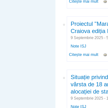
Citește mai mult
despr
profe
Proiectul "Mara
Craiova ediția 
9 Septembrie 2025 -
Note ISJ
Citește mai mult
despr
ediți
Situație privind
vârsta de 18 an
alocației de st
9 Septembrie 2025 -
Note ISJ