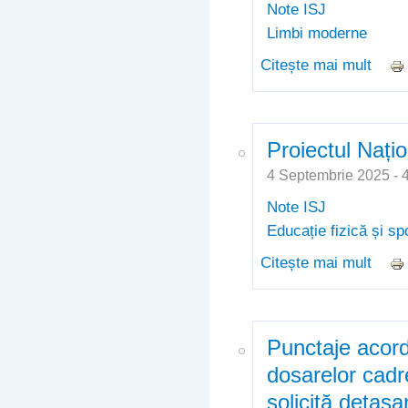
Note ISJ
Limbi moderne
Citește mai mult
desp
Proiectul Nați
4 Septembrie 2025 -
Note ISJ
Educație fizică și sp
Citește mai mult
despr
Punctaje acord
dosarelor cadr
solicită detașa