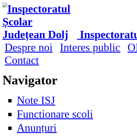
Mergi la conţinutul principal
Inspectorat
Despre noi
Interes public
O
Meniu principal
Contact
Navigator
Note ISJ
Functionare scoli
Anunțuri