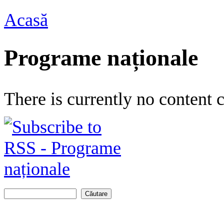
Acasă
Eşti aici
Programe naționale
There is currently no content c
Căutare
Formular de căutare