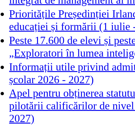
integrat de management al in
Prioritățile Președinției Irl
educației și formării (1 iuli
Peste 17.600 de elevi și pest
„Exploratori în lumea intelige
Informații utile privind admi
școlar 2026 - 2027)
Apel pentru obținerea statutu
pilotării calificărilor de ni
2027)