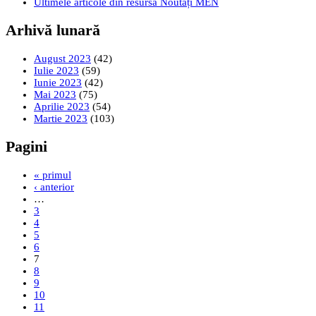
Ultimele articole din resursa Noutăți MEN
Arhivă lunară
August 2023
(42)
Iulie 2023
(59)
Iunie 2023
(42)
Mai 2023
(75)
Aprilie 2023
(54)
Martie 2023
(103)
Pagini
« primul
‹ anterior
…
3
4
5
6
7
8
9
10
11