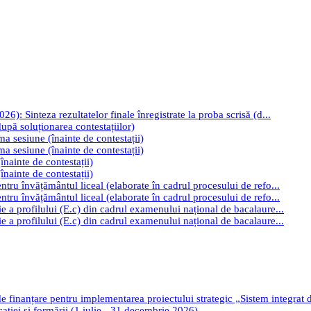
): Sinteza rezultatelor finale înregistrate la proba scrisă (d...
upă soluționarea contestațiilor)
ima sesiune (înainte de contestații)
ima sesiune (înainte de contestații)
înainte de contestații)
înainte de contestații)
tru învățământul liceal (elaborate în cadrul procesului de refo...
tru învățământul liceal (elaborate în cadrul procesului de refo...
e a profilului (E.c) din cadrul examenului național de bacalaure...
e a profilului (E.c) din cadrul examenului național de bacalaure...
de finanțare pentru implementarea proiectului strategic „Sistem integrat
cației și formării (1 iulie - 31 decembrie 2026)