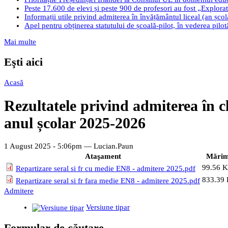
Peste 17.600 de elevi și peste 900 de profesori au fost „Explorato
Informații utile privind admiterea în învățământul liceal (an șco
Apel pentru obținerea statutului de școală-pilot, în vederea pilo
Mai multe
Eşti aici
Acasă
Rezultatele privind admiterea în cl
anul școlar 2025-2026
1 August 2025 - 5:06pm —
Lucian.Paun
Ataşament
Mări
99.56 
Repartizare seral si fr cu medie EN8 - admitere 2025.pdf
833.39
Repartizare seral si fr fara medie EN8 - admitere 2025.pdf
Admitere
Versiune tipar
Formular de căutare