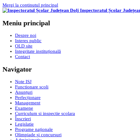
Mergi la conţinutul principal
Inspectoratul Școlar Județea
Meniu principal
Despre noi
Interes public
OLD site
Integritate instituțională
Contact
Navigator
Note ISJ
Functionare scoli
Anunțuri
Perfecționare
Management
Examene
Curriculum si inspectie scolara
Înscrieri
Legislatie
Programe naționale
Olimpiade și concursuri