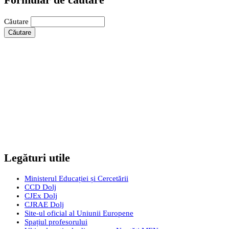
Căutare
Legături utile
Ministerul Educației și Cercetării
CCD Dolj
CJEx Dolj
CJRAE Dolj
Site-ul oficial al Uniunii Europene
Spațiul profesorului