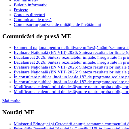
Administrativ
Buletin informativ
Proiecte
Concurs directori
Comunicate de presă
Concursuri organizate de unitățile de învățământ
Comunicări de presă ME
Examenul național pentru definitivare în învățământ (sesiunea 2026
Evaluare Națională (EN VIII) 2026: Sinteza rezultatelor finale (d
Bacalaureat 2026: Sinteza rezultatelor inițiale, înregistrate în pr
Bacalaureat 2026: Sinteza rezultatelor inițiale, înregistrate în pr
Evaluare Națională (EN VIII) 2026: Sinteza rezultatelor inițiale (
Evaluare Națională (EN VIII) 2026: Sinteza rezultatelor inițiale (
În consultare publică, încă un lot de 182 de programe școlare pen
În consultare publică, încă un lot de 182 de programe școlare pen
Modificare a calendarului de desfășurare pentru proba obligatori
Modificare a calendarului de desfășurare pentru proba obligatori
Mai multe
Noutăți ME
Ministerul Educației și Cercetării anunță semnarea contractului 
Prioritățile Președinției Irlandei la Consiliul UE în domeniul edu