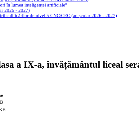
ri în lumea inteligenței artificiale”
lar 2026 - 2027)
tării calificărilor de nivel 5 CNC/CEC (an școlar 2026 - 2027)
asa a IX-a, învățământul liceal ser
me
KB
 KB