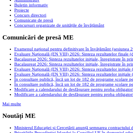
Administrativ
Buletin informativ
Proiecte
Concurs directori
Comunicate de presă
Concursuri organizate de unitățile de învățământ
Comunicări de presă ME
Examenul național pentru definitivare în învățământ (sesiunea 2026
Evaluare Națională (EN VIII) 2026: Sinteza rezultatelor finale (d
Bacalaureat 2026: Sinteza rezultatelor inițiale, înregistrate în pr
Bacalaureat 2026: Sinteza rezultatelor inițiale, înregistrate în pr
Evaluare Națională (EN VIII) 2026: Sinteza rezultatelor inițiale (
Evaluare Națională (EN VIII) 2026: Sinteza rezultatelor inițiale (
În consultare publică, încă un lot de 182 de programe școlare pen
În consultare publică, încă un lot de 182 de programe școlare pen
Modificare a calendarului de desfășurare pentru proba obligatori
Modificare a calendarului de desfășurare pentru proba obligatori
Mai multe
Noutăți ME
Ministerul Educației și Cercetării anunță semnarea contractului 
Prioritățile Președinției Irlandei la Consiliul UE în domeniul edu