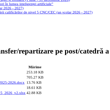
ri în lumea inteligenței artificiale”
lar 2026 - 2027)
tării calificărilor de nivel 5 CNC/CEC (an școlar 2026 - 2027)
nsfer/repartizare pe post/catedră a 
Mărime
253.18 KB
705.27 KB
e 2025-2026.docx
13.76 KB
18.61 KB
025_2026_v2.xlsx
42.88 KB