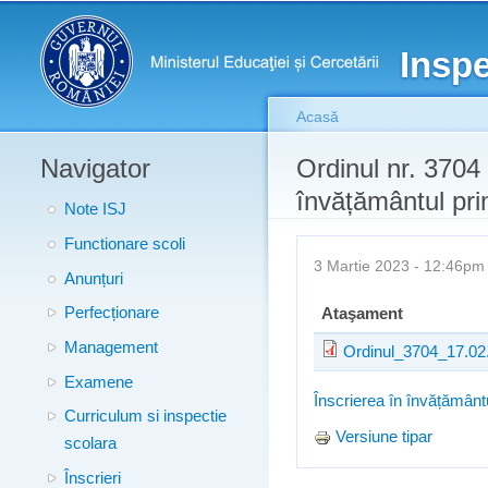
Meniu principal
Inspe
Acasă
Navigator
Eşti aici
Ordinul nr. 3704 
învățământul pri
Note ISJ
Functionare scoli
3 Martie 2023 - 12:46p
Anunțuri
Perfecționare
Ataşament
Management
Ordinul_3704_17.02
Examene
Înscrierea în învățământ
Curriculum si inspectie
Versiune tipar
scolara
Înscrieri