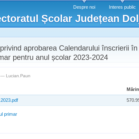
Mergi la
Despre noi
Interes public
conţinutul
ctoratul Școlar Județean Dol
principal
privind aprobarea Calendarului înscrierii în
mar pentru anul școlar 2023-2024
m —
Lucian.Paun
Mări
.2023.pdf
570.9
ul primar