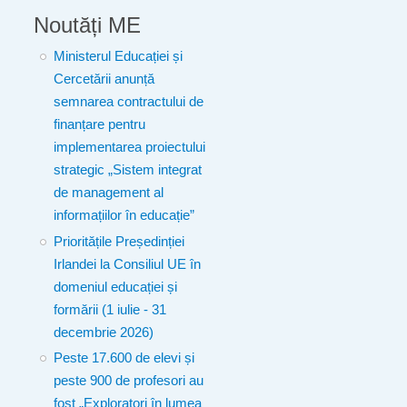
Noutăți ME
Ministerul Educației și
Cercetării anunță
semnarea contractului de
finanțare pentru
implementarea proiectului
strategic „Sistem integrat
de management al
informațiilor în educație”
Prioritățile Președinției
Irlandei la Consiliul UE în
domeniul educației și
formării (1 iulie - 31
decembrie 2026)
Peste 17.600 de elevi și
peste 900 de profesori au
fost „Exploratori în lumea