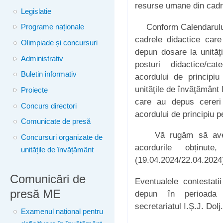
resurse umane din cadru
Legislatie
Conform Calendarului, 
Programe naționale
cadrele didactice care
Olimpiade și concursuri
depun dosare la unităț
Administrativ
posturi didactice/ca
Buletin informativ
acordului de principiu
unităţile de învăţământ 
Proiecte
care au depus cereri 
Concurs directori
acordului de principiu p
Comunicate de presă
Vă rugăm să aveți l
Concursuri organizate de
acordurile obținut
unitățile de învățământ
(19.04.2024/22.04.2024
Comunicări de
Eventualele contestati
presă ME
depun în perioada 
secretariatul I.Ș.J. Dolj.
Examenul național pentru