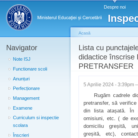
Meniu principal
Merg
Despre noi
conţ
Inspec
prin
Acasă
Navigator
Eşti aici
Lista cu punctajele
didactice înscrise
Note ISJ
PRETRANSFER
Functionare scoli
Anunțuri
5 Aprilie 2024 - 3:39pm
Perfecționare
Rugăm cadrele didact
Management
pretransfer, să verific
Examene
din lista atașată. În 
omisiuni, etc. ( de ex
Curriculum si inspectie
domiciliu greșită, un
scolara
greșită, etc), conta
Înscrieri