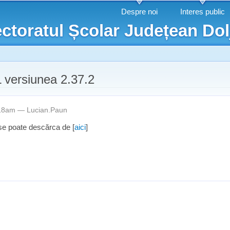
Mergi la
Despre noi
Interes public
conţinutul
ctoratul Școlar Județean Dol
principal
versiunea 2.37.2
1:18am —
Lucian.Paun
se poate descărca de [
aici
]