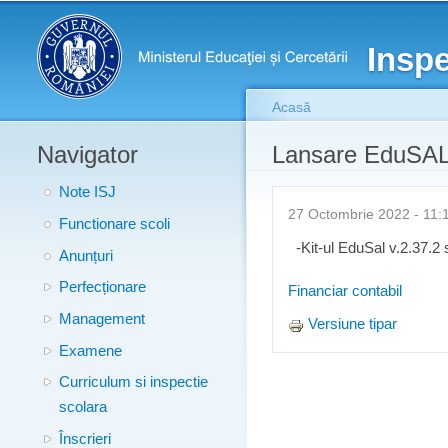
Meniu principal
Inspe
Acasă
Navigator
Eşti aici
Lansare EduSAL 
Note ISJ
27 Octombrie 2022 - 1
Functionare scoli
-Kit-ul EduSal v.2.37.2 
Anunțuri
Perfecționare
Financiar contabil
Management
Versiune tipar
Examene
Curriculum si inspectie
scolara
Înscrieri