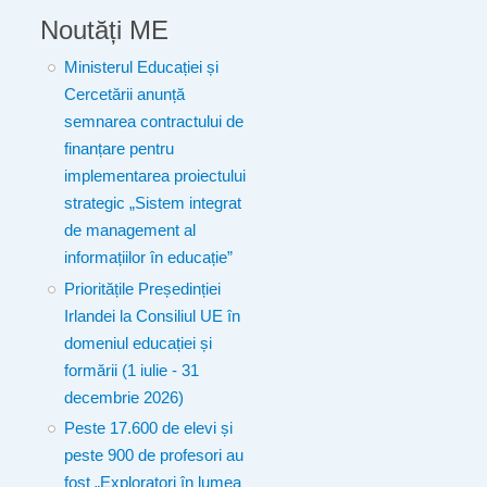
Noutăți ME
Ministerul Educației și
Cercetării anunță
semnarea contractului de
finanțare pentru
implementarea proiectului
strategic „Sistem integrat
de management al
informațiilor în educație”
Prioritățile Președinției
Irlandei la Consiliul UE în
domeniul educației și
formării (1 iulie - 31
decembrie 2026)
Peste 17.600 de elevi și
peste 900 de profesori au
fost „Exploratori în lumea