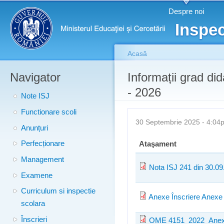
Meniu principal
Merg
Despre noi
conţ
Inspec
prin
Acasă
Navigator
Eşti aici
Informații grad did
- 2026
Note ISJ
Functionare scoli
30 Septembrie 2025 - 4:0
Anunțuri
Perfecționare
Ataşament
Management
Nota ISJ 241 din 30.09
Examene
Curriculum si inspectie
Anexe Înscriere Anexe
scolara
Înscrieri
OME 4151_2022_Anexe