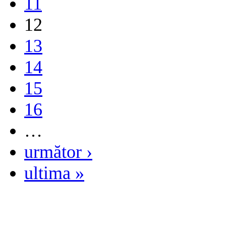
11
12
13
14
15
16
…
următor ›
ultima »