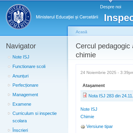
Meniu principal
Merg
Despre noi
conţ
Inspec
prin
Acasă
Navigator
Eşti aici
Cercul pedagogic a
chimie
Note ISJ
Functionare scoli
24 Noiembrie 2025 - 3:39
Anunțuri
Perfecționare
Ataşament
Management
Nota ISJ 283 din 24.11
Examene
Note ISJ
Curriculum si inspectie
Chimie
scolara
Versiune tipar
Înscrieri