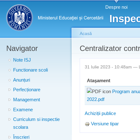
Meniu principal
Merg
Despre noi
conţ
Inspec
prin
Acasă
Navigator
Eşti aici
Centralizator contr
Note ISJ
31 Iulie 2023 - 10:48am —
Functionare scoli
Anunțuri
Ataşament
Perfecționare
Program anual 
2022.pdf
Management
Examene
Achiziții publice
Curriculum si inspectie
Versiune tipar
scolara
Înscrieri