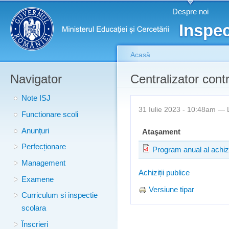
Meniu principal
Merg
Despre noi
conţ
Inspec
prin
Acasă
Navigator
Eşti aici
Centralizator contr
Note ISJ
31 Iulie 2023 - 10:48am —
Functionare scoli
Anunțuri
Ataşament
Perfecționare
Program anual al achizi
Management
Achiziții publice
Examene
Versiune tipar
Curriculum si inspectie
scolara
Înscrieri