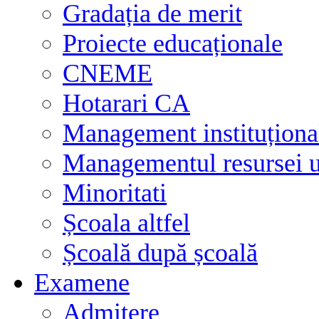
Gradația de merit
Proiecte educaționale
CNEME
Hotarari CA
Management instituționa
Managementul resursei
Minoritati
Școala altfel
Școală după școală
Examene
Admitere