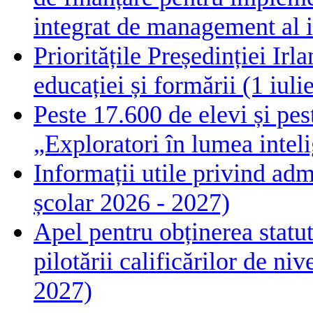
integrat de management al i
Prioritățile Președinției Ir
educației și formării (1 iul
Peste 17.600 de elevi și pes
„Exploratori în lumea intelig
Informații utile privind adm
școlar 2026 - 2027)
Apel pentru obținerea statut
pilotării calificărilor de n
2027)