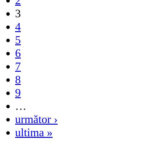
2
3
4
5
6
7
8
9
…
următor ›
ultima »