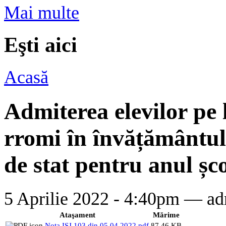
Mai multe
Eşti aici
Acasă
Admiterea elevilor pe 
rromi în învățământul 
de stat pentru anul șc
5 Aprilie 2022 - 4:40pm —
ad
Ataşament
Mărime
Nota ISJ 103 din 05.04.2022.pdf
87.46 KB