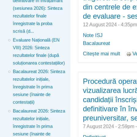
definitivare în învățământ
din centrele de 
(sesiunea 2026): Sinteza
de evaluare - se
rezultatelor finale
înregistrate la proba
12 August 2024 - 4:35p
scrisă (d...
Note ISJ
Evaluare Națională (EN
Bacalaureat
VIII) 2026: Sinteza
Citește mai mult
Ve
despre 
rezultatelor finale (după
tragere
soluționarea contestațiilor)
de exam
Bacalaureat 2026: Sinteza
august
rezultatelor inițiale,
Procedură operaț
înregistrate în prima
vizualizarea lucr
sesiune (înainte de
candidații înscri
contestații)
definitivare în î
Bacalaureat 2026: Sinteza
preuniversitar, 
rezultatelor inițiale,
7 August 2024 - 2:59pm
înregistrate în prima
sesiune (înainte de
Definitivat