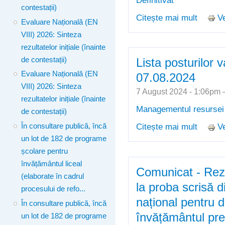
contestații)
Citește mai mult
Ve
despre 
Evaluare Națională (EN
lucrăril
VIII) 2026: Sinteza
examenu
rezultatelor inițiale (înainte
preuniv
de contestații)
Lista posturilor 
Evaluare Națională (EN
07.08.2024
VIII) 2026: Sinteza
7 August 2024 - 1:06pm
rezultatelor inițiale (înainte
Managementul resurse
de contestații)
Citește mai mult
Ve
În consultare publică, încă
despre 
un lot de 182 de programe
07.08.
școlare pentru
învățământul liceal
Comunicat - Rezul
(elaborate în cadrul
la proba scrisă 
procesului de refo...
național pentru d
În consultare publică, încă
învățământul pre
un lot de 182 de programe