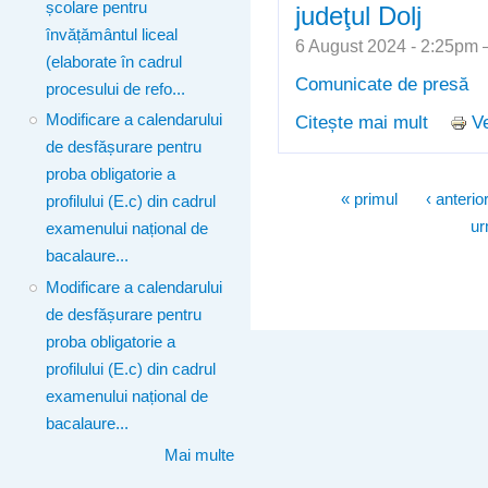
școlare pentru
judeţul Dolj
învățământul liceal
6 August 2024 - 2:25pm
(elaborate în cadrul
Comunicate de presă
procesului de refo...
Citește mai mult
Ve
Modificare a calendarului
despre 
de desfășurare pentru
proba s
proba obligatorie a
definit
Pagini
« primul
‹ anterio
profilului (E.c) din cadrul
judeţul 
ur
examenului național de
bacalaure...
Modificare a calendarului
de desfășurare pentru
proba obligatorie a
profilului (E.c) din cadrul
examenului național de
bacalaure...
Mai multe