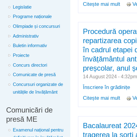
Citește mai mult
Ve
despre 
Legislatie
2024-20
Programe naționale
data de
Olimpiade și concursuri
Procedură operaț
Administrativ
repartizarea copii
Buletin informativ
în cadrul etapei d
Proiecte
învățământul ant
Concurs directori
preșcolar, anul 
Comunicate de presă
14 August 2024 - 4:32p
Concursuri organizate de
Înscriere în grădinițe
unitățile de învățământ
Citește mai mult
Ve
despre 
copiilor
Comunicări de
ajustăr
presă ME
preșcol
Bacalaureat 2024
Examenul național pentru
tragerea la sorți