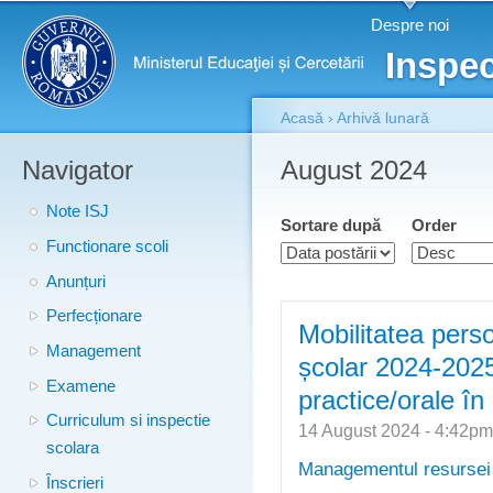
Meniu principal
Merg
Despre noi
conţ
Inspec
prin
Acasă
›
Arhivă lunară
Navigator
Eşti aici
August 2024
Note ISJ
Sortare după
Order
Functionare scoli
Anunțuri
Perfecționare
Mobilitatea perso
Management
școlar 2024-2025
Examene
practice/orale î
Curriculum si inspectie
14 August 2024 - 4:42p
scolara
Managementul resurse
Înscrieri