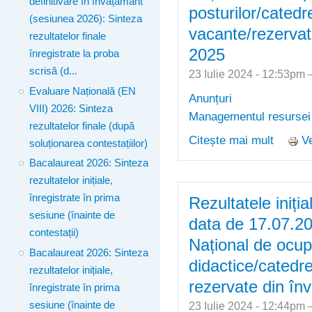
definitivare în învățământ
posturilor/catedr
(sesiunea 2026): Sinteza
vacante/rezervat
rezultatelor finale
2025
înregistrate la proba
scrisă (d...
23 Iulie 2024 - 12:53pm
Evaluare Națională (EN
Anunțuri
VIII) 2026: Sinteza
Managementul resurse
rezultatelor finale (după
Citește mai mult
Ve
despre 
soluționarea contestațiilor)
de ocup
Bacalaureat 2026: Sinteza
vacante
rezultatelor inițiale,
înregistrate în prima
Rezultatele iniția
sesiune (înainte de
data de 17.07.2
contestații)
Național de ocup
Bacalaureat 2026: Sinteza
didactice/catedre
rezultatelor inițiale,
rezervate din în
înregistrate în prima
sesiune (înainte de
23 Iulie 2024 - 12:44pm