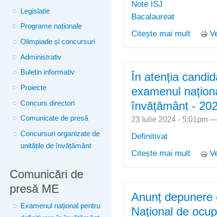
Note ISJ
Legislatie
Bacalaureat
Programe naționale
Citește mai mult
Ve
despre 
Olimpiade și concursuri
Centrel
Administrativ
Naționa
Buletin informativ
În atenția candida
Proiecte
examenul național
Concurs directori
învățământ - 20
Comunicate de presă
23 Iulie 2024 - 5:01pm 
Concursuri organizate de
Definitivat
unitățile de învățământ
Citește mai mult
Ve
despre 
naționa
Comunicări de
presă ME
Anunț depunere c
Examenul național pentru
Național de ocup