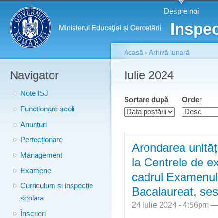
Meniu principal
Merg
Despre noi
conţ
Inspec
prin
Acasă
›
Arhivă lunară
Navigator
Eşti aici
Iulie 2024
Note ISJ
Sortare după
Order
Functionare scoli
Anunțuri
Perfecționare
Arondarea unități
Management
la Centrele de e
Examene
cadrul Examenulu
Curriculum si inspectie
Bacalaureat, se
scolara
24 Iulie 2024 - 4:56pm 
Înscrieri