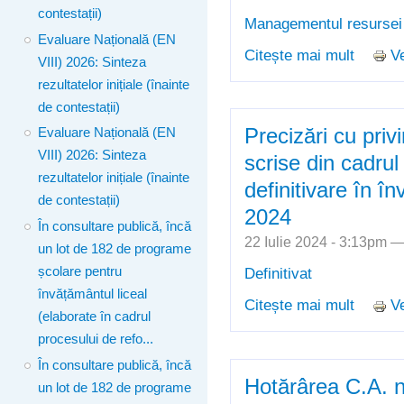
contestații)
Managementul resurse
Evaluare Națională (EN
Citește mai mult
Ve
despre R
VIII) 2026: Sinteza
17.07.2
rezultatelor inițiale (înainte
posturil
de contestații)
rezerva
Precizări cu priv
Evaluare Națională (EN
VIII) 2026: Sinteza
scrise din cadru
rezultatelor inițiale (înainte
definitivare în î
de contestații)
2024
În consultare publică, încă
22 Iulie 2024 - 3:13pm 
un lot de 182 de programe
școlare pentru
Definitivat
învățământul liceal
Citește mai mult
Ve
despre 
(elaborate în cadrul
scrise d
procesului de refo...
învățăm
În consultare publică, încă
Hotărârea C.A. nr
un lot de 182 de programe