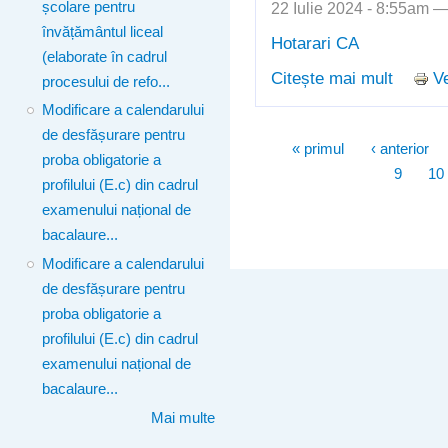
22 Iulie 2024 - 8:55am 
școlare pentru
învățământul liceal
Hotarari CA
(elaborate în cadrul
Citește mai mult
Ve
despre 
procesului de refo...
Modificare a calendarului
de desfășurare pentru
Pagini
« primul
‹ anterior
proba obligatorie a
9
10
profilului (E.c) din cadrul
examenului național de
bacalaure...
Modificare a calendarului
de desfășurare pentru
proba obligatorie a
profilului (E.c) din cadrul
examenului național de
bacalaure...
Mai multe