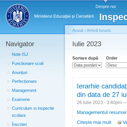
Meniu principal
Merg
Despre noi
conţ
Inspec
prin
Acasă
›
Arhivă lunară
Navigator
Eşti aici
Iulie 2023
Note ISJ
Sortare după
Order
Functionare scoli
Anunțuri
Perfecționare
Ierarhie candidaț
Management
din data de 27 iu
Examene
26 Iulie 2023 - 3:40pm 
Curriculum si inspectie
Managementul resurse
scolara
Citește mai mult
Ve
despre I
Înscrieri