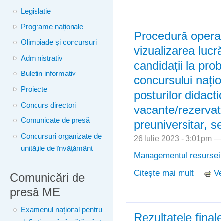
data de
Legislatie
Programe naționale
Procedură operaț
Olimpiade și concursuri
vizualizarea lucră
Administrativ
candidații la pro
Buletin informativ
concursului nați
Proiecte
posturilor didact
Concurs directori
vacante/rezervat
Comunicate de presă
preuniversitar, 
Concursuri organizate de
26 Iulie 2023 - 3:01pm 
unitățile de învățământ
Managementul resurse
Citește mai mult
Ve
despre 
Comunicări de
lucrării
presă ME
cadrul 
Examenul național pentru
didacti
Rezultatele final