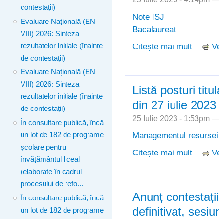
contestații)
Note ISJ
Evaluare Națională (EN
Bacalaureat
VIII) 2026: Sinteza
Citește mai mult
Ve
rezultatelor inițiale (înainte
despre 
de contestații)
Centrel
Naționa
Evaluare Națională (EN
septem
VIII) 2026: Sinteza
Listă posturi titu
rezultatelor inițiale (înainte
din 27 iulie 2023
de contestații)
25 Iulie 2023 - 1:53pm 
În consultare publică, încă
Managementul resurse
un lot de 182 de programe
școlare pentru
Citește mai mult
Ve
despre L
învățământul liceal
iulie 20
(elaborate în cadrul
procesului de refo...
Anunț contestați
În consultare publică, încă
definitivat, sesi
un lot de 182 de programe