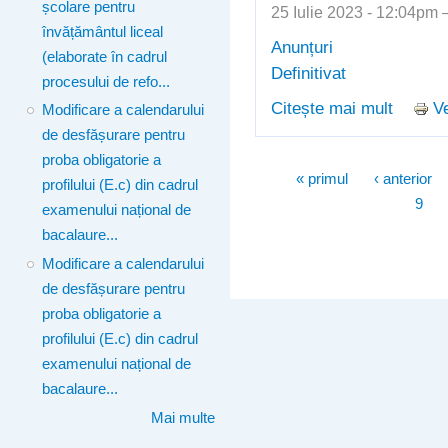
școlare pentru
25 Iulie 2023 - 12:04pm
învățământul liceal
Anunțuri
(elaborate în cadrul
Definitivat
procesului de refo...
Citește mai mult
Ve
despre 
Modificare a calendarului
definit
de desfășurare pentru
proba obligatorie a
Pagini
« primul
‹ anterior
profilului (E.c) din cadrul
9
examenului național de
bacalaure...
Modificare a calendarului
de desfășurare pentru
proba obligatorie a
profilului (E.c) din cadrul
examenului național de
bacalaure...
Mai multe