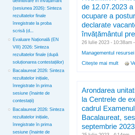
definitivare în învățământ
învățăm
de 12.07.2023 a 
(sesiunea 2026): Sinteza
ocupare a posturi
rezultatelor finale
declarate vacant
înregistrate la proba
scrisă (d...
învățământul pre
Evaluare Națională (EN
26 Iulie 2023 - 10:38am
VIII) 2026: Sinteza
Managementul resurse
rezultatelor finale (după
soluționarea contestațiilor)
Citește mai mult
Ve
despre 
Bacalaureat 2026: Sinteza
12.07.2
rezultatelor inițiale,
posturil
înregistrate în prima
rezerva
Arondarea unitati
sesiune (înainte de
la Centrele de e
contestații)
cadrul Examenulu
Bacalaureat 2026: Sinteza
Bacalaureat, ses
rezultatelor inițiale,
înregistrate în prima
septembrie 2023
sesiune (înainte de
25 Iulie 2023 - 4:14pm 