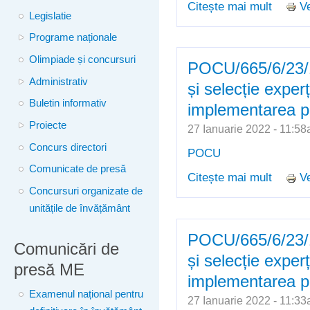
Citește mai mult
Ve
despre 
Legislatie
Programe naționale
Olimpiade și concursuri
POCU/665/6/23/1
Administrativ
și selecție experț
Buletin informativ
implementarea pro
Proiecte
27 Ianuarie 2022 - 11:
Concurs directori
POCU
Comunicate de presă
Citește mai mult
Ve
despre 
Concursuri organizate de
selecți
unitățile de învățământ
(107 poz
POCU/665/6/23/1
Comunicări de
și selecție experț
presă ME
implementarea pro
Examenul național pentru
27 Ianuarie 2022 - 11: