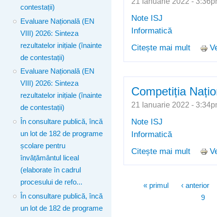
21 Ianuarie 2022 - 3:3
contestații)
Note ISJ
Evaluare Națională (EN
Informatică
VIII) 2026: Sinteza
rezultatelor inițiale (înainte
Citește mai mult
Ve
despre 
de contestații)
Evaluare Națională (EN
VIII) 2026: Sinteza
Competiția Națio
rezultatelor inițiale (înainte
21 Ianuarie 2022 - 3:3
de contestații)
Note ISJ
În consultare publică, încă
Informatică
un lot de 182 de programe
școlare pentru
Citește mai mult
Ve
despre 
învățământul liceal
(elaborate în cadrul
procesului de refo...
Pagini
« primul
‹ anterior
În consultare publică, încă
9
un lot de 182 de programe