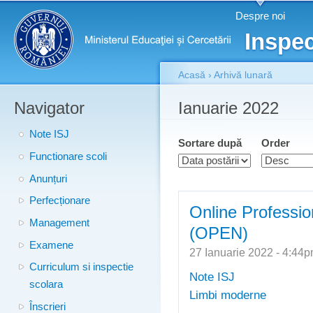
Meniu principal
Merg
Despre noi
conţ
Inspec
prin
Acasă
›
Arhivă lunară
Navigator
Eşti aici
Ianuarie 2022
Note ISJ
Sortare după
Order
Functionare scoli
Anunțuri
Perfecționare
Online Professio
Management
(OPEN)
Examene
27 Ianuarie 2022 - 4:4
Curriculum si inspectie
Note ISJ
scolara
Limbi moderne
Înscrieri