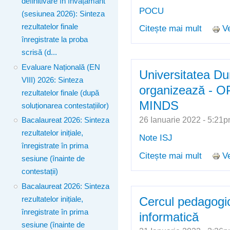
definitivare în învățământ
POCU
(sesiunea 2026): Sinteza
rezultatelor finale
Citește mai mult
Ve
despre 
înregistrate la proba
selecți
scrisă (d...
(104 poz
Evaluare Națională (EN
Universitatea D
VIII) 2026: Sinteza
organizează -
rezultatelor finale (după
MINDS
soluționarea contestațiilor)
26 Ianuarie 2022 - 5:2
Bacalaureat 2026: Sinteza
rezultatelor inițiale,
Note ISJ
înregistrate în prima
Citește mai mult
Ve
despre 
sesiune (înainte de
OPEN 
contestații)
Bacalaureat 2026: Sinteza
Cercul pedagogic
rezultatelor inițiale,
înregistrate în prima
informatică
sesiune (înainte de