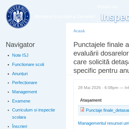
Meniu principal
Merg
Despre noi
conţ
Inspec
prin
Acasă
Navigator
Eşti aici
Punctajele finale 
evaluării dosarelor
Note ISJ
care solicită deta
Functionare scoli
specific pentru an
Anunțuri
Perfecționare
28 Mai 2026 - 6:08pm —
In
Management
Ataşament
Examene
Curriculum si inspectie
Punctaje finale_detasa
scolara
Managementul resursei u
Înscrieri