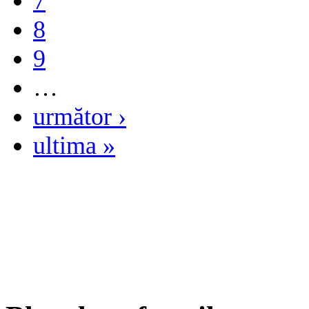
7
8
9
…
următor ›
ultima »