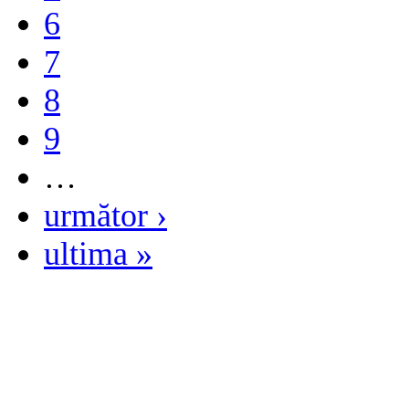
6
7
8
9
…
următor ›
ultima »