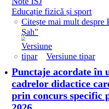
Note ISJ
Educație fizică și sport
Citește mai mult
despre 
Șah"
Versiune tipar
Punctaje acordate în 
cadrelor didactice care
prin concurs specific 
2026