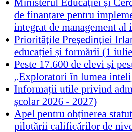
Ministerul Educației și Cer
de finanțare pentru impleme
integrat de management al i
Prioritățile Președinției Ir
educației și formării (1 iul
Peste 17.600 de elevi și pes
„Exploratori în lumea intelig
Informații utile privind adm
școlar 2026 - 2027)
Apel pentru obținerea statut
pilotării calificărilor de n