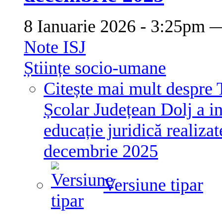
8 Ianuarie 2026 - 3:25pm
Note ISJ
Științe socio-umane
Citește mai mult
despre 
Școlar Județean Dolj a in
educație juridică realizat
decembrie 2025
Versiune tipar