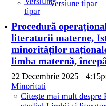
Versiune tipar
Procedură operațional
literaturii materne, Ist
minorităților național
limba maternă, începâ
22 Decembrie 2025 - 4:1
Minoritati
Citește mai mult
despre 
studiul Limbii și literatur