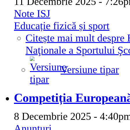
11 Decembrie 2025 - 7:2
Note ISJ
Educație fizică și sport
Citește mai mult
despre 
Naţionale a Sportului Şco
Versiune tipar
Competiția Europeană
8 Decembrie 2025 - 4:40
Anunțuri