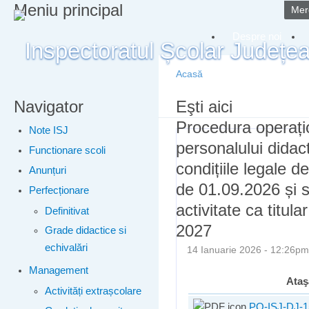
Meniu principal
Merg
Despre noi
Acasă
Navigator
Eşti aici
Procedura operațio
Note ISJ
personalului didac
Functionare scoli
condițiile legale d
Anunțuri
de 01.09.2026 și 
Perfecționare
activitate ca titul
Definitivat
2027
Grade didactice si
echivalări
14 Ianuarie 2026 - 12:26
Management
Ata
Activități extrașcolare
PO-ISJ-DJ-15