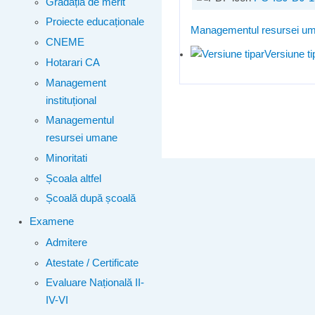
Gradația de merit
Proiecte educaționale
Managementul resursei u
CNEME
Versiune ti
Hotarari CA
Management
instituțional
Managementul
resursei umane
Minoritati
Școala altfel
Școală după școală
Examene
Admitere
Atestate / Certificate
Evaluare Națională II-
IV-VI