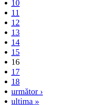
10
11
12
13
14
15
16
17
18
următor ›
ultima »