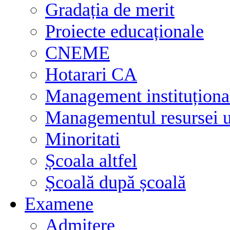
Gradația de merit
Proiecte educaționale
CNEME
Hotarari CA
Management instituționa
Managementul resursei
Minoritati
Școala altfel
Școală după școală
Examene
Admitere