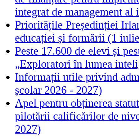
integrat de management al i
Prioritățile Președinției Ir
educației și formării (1 iul
Peste 17.600 de elevi și pes
„Exploratori în lumea intelig
Informații utile privind adm
școlar 2026 - 2027)
Apel pentru obținerea statut
pilotării calificărilor de n
2027)