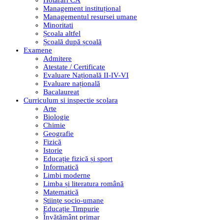
Hotarari CA
Management instituțional
Managementul resursei umane
Minoritati
Școala altfel
Școală după școală
Examene
Admitere
Atestate / Certificate
Evaluare Națională II-IV-VI
Evaluare națională
Bacalaureat
Curriculum si inspectie scolara
Arte
Biologie
Chimie
Geografie
Fizică
Istorie
Educație fizică și sport
Informatică
Limbi moderne
Limba și literatura română
Matematică
Științe socio-umane
Educație Timpurie
Învățământ primar