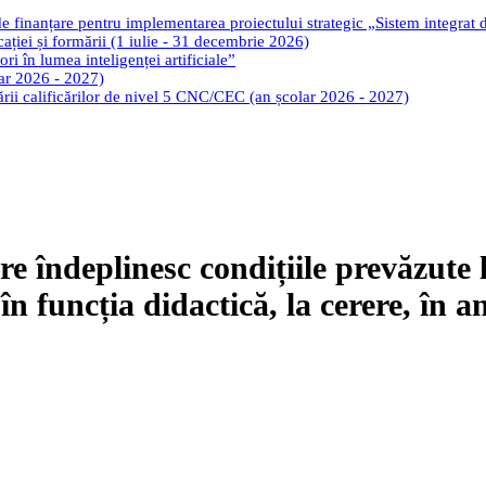
de finanțare pentru implementarea proiectului strategic „Sistem integrat
cației și formării (1 iulie - 31 decembrie 2026)
ri în lumea inteligenței artificiale”
lar 2026 - 2027)
tării calificărilor de nivel 5 CNC/CEC (an școlar 2026 - 2027)
re îndeplinesc condițiile prevăzute 
r în funcția didactică, la cerere, în 