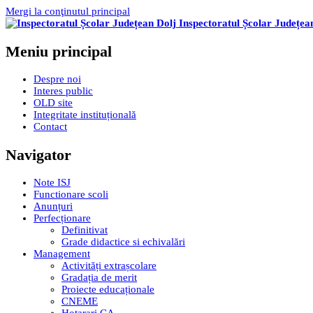
Mergi la conţinutul principal
Inspectoratul Școlar Județea
Meniu principal
Despre noi
Interes public
OLD site
Integritate instituțională
Contact
Navigator
Note ISJ
Functionare scoli
Anunțuri
Perfecționare
Definitivat
Grade didactice si echivalări
Management
Activități extrașcolare
Gradația de merit
Proiecte educaționale
CNEME