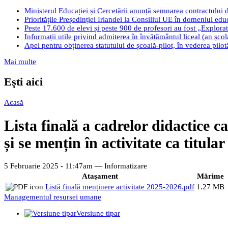
Ministerul Educației și Cercetării anunță semnarea contractului 
Prioritățile Președinției Irlandei la Consiliul UE în domeniul edu
Peste 17.600 de elevi și peste 900 de profesori au fost „Explorato
Informații utile privind admiterea în învățământul liceal (an șco
Apel pentru obținerea statutului de școală-pilot, în vederea pilo
Mai multe
Eşti aici
Acasă
Lista finală a cadrelor didactice ca
și se mențin în activitate ca titula
5 Februarie 2025 - 11:47am —
Informatizare
Ataşament
Mărime
Listă finală menținere activitate 2025-2026.pdf
1.27 MB
Managementul resursei umane
Versiune tipar