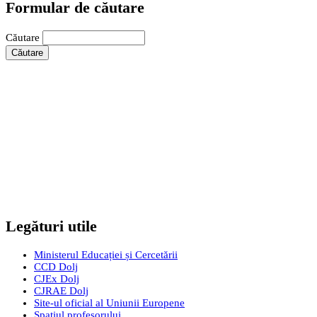
Formular de căutare
Căutare
Legături utile
Ministerul Educației și Cercetării
CCD Dolj
CJEx Dolj
CJRAE Dolj
Site-ul oficial al Uniunii Europene
Spațiul profesorului