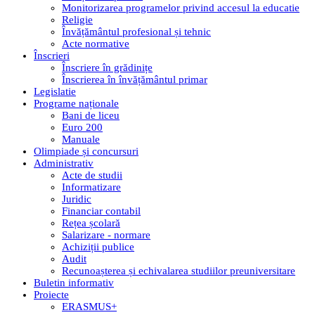
Monitorizarea programelor privind accesul la educatie
Religie
Învățământul profesional și tehnic
Acte normative
Înscrieri
Înscriere în grădinițe
Înscrierea în învățământul primar
Legislatie
Programe naționale
Bani de liceu
Euro 200
Manuale
Olimpiade și concursuri
Administrativ
Acte de studii
Informatizare
Juridic
Financiar contabil
Rețea școlară
Salarizare - normare
Achiziții publice
Audit
Recunoașterea și echivalarea studiilor preuniversitare
Buletin informativ
Proiecte
ERASMUS+