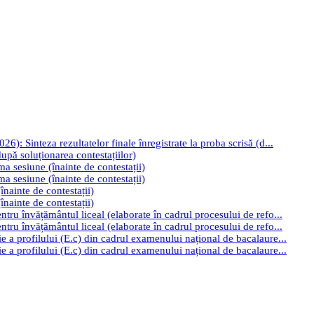
): Sinteza rezultatelor finale înregistrate la proba scrisă (d...
upă soluționarea contestațiilor)
ima sesiune (înainte de contestații)
ima sesiune (înainte de contestații)
înainte de contestații)
înainte de contestații)
tru învățământul liceal (elaborate în cadrul procesului de refo...
tru învățământul liceal (elaborate în cadrul procesului de refo...
e a profilului (E.c) din cadrul examenului național de bacalaure...
e a profilului (E.c) din cadrul examenului național de bacalaure...