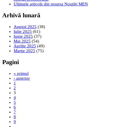
Ultimele articole din resursa Noutăți MEN
Arhivă lunară
August 2025
(38)
Iulie 2025
(61)
Iunie 2025
(37)
Mai 2025
(54)
Aprilie 2025
(49)
Martie 2025
(75)
Pagini
« primul
‹ anterior
1
2
3
4
5
6
7
8
9
…