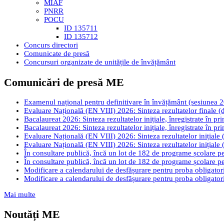
MIAF
PNRR
POCU
ID 135711
ID 135712
Concurs directori
Comunicate de presă
Concursuri organizate de unitățile de învățământ
Comunicări de presă ME
Examenul național pentru definitivare în învățământ (sesiunea 2026
Evaluare Națională (EN VIII) 2026: Sinteza rezultatelor finale (d
Bacalaureat 2026: Sinteza rezultatelor inițiale, înregistrate în pr
Bacalaureat 2026: Sinteza rezultatelor inițiale, înregistrate în pr
Evaluare Națională (EN VIII) 2026: Sinteza rezultatelor inițiale (
Evaluare Națională (EN VIII) 2026: Sinteza rezultatelor inițiale (
În consultare publică, încă un lot de 182 de programe școlare pen
În consultare publică, încă un lot de 182 de programe școlare pen
Modificare a calendarului de desfășurare pentru proba obligatori
Modificare a calendarului de desfășurare pentru proba obligatori
Mai multe
Noutăți ME