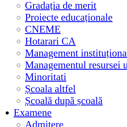
Gradația de merit
Proiecte educaționale
CNEME
Hotarari CA
Management instituționa
Managementul resursei
Minoritati
Școala altfel
Școală după școală
Examene
Admitere