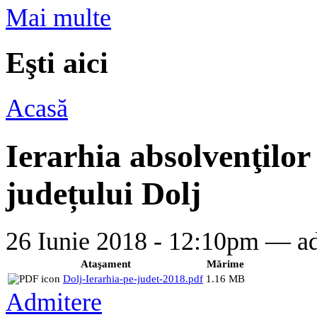
Mai multe
Eşti aici
Acasă
Ierarhia absolvenţilor 
județului Dolj
26 Iunie 2018 - 12:10pm —
a
Ataşament
Mărime
Dolj-Ierarhia-pe-judet-2018.pdf
1.16 MB
Admitere