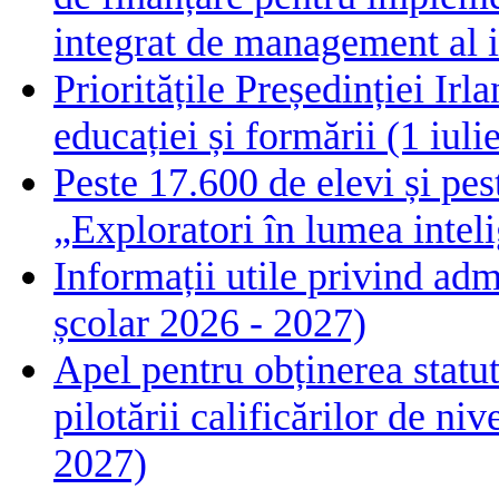
integrat de management al i
Prioritățile Președinției Ir
educației și formării (1 iul
Peste 17.600 de elevi și pes
„Exploratori în lumea intelig
Informații utile privind adm
școlar 2026 - 2027)
Apel pentru obținerea statut
pilotării calificărilor de n
2027)