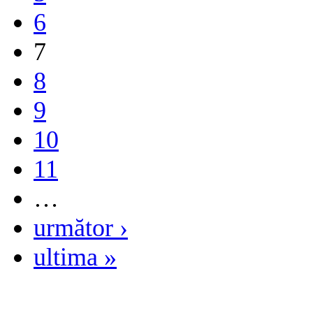
6
7
8
9
10
11
…
următor ›
ultima »