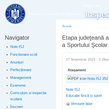
Meniu principal
Merg
Despre noi
conţ
Inspec
prin
Acasă
Navigator
Eşti aici
Etapa judeţeană a
a Sportului Şcolar
Note ISJ
Functionare scoli
27 Noiembrie 2023 - 3:28
Anunțuri
Perfecționare
Ataşament
Management
Nota ISJ 352 
Examene
Note ISJ
Curriculum si inspectie
Educație fizică și sport
scolara
Versiune tipar
Înscrieri