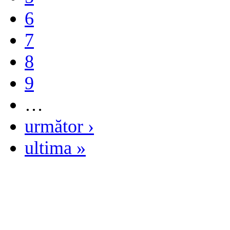
6
7
8
9
…
următor ›
ultima »