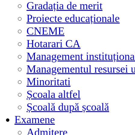
Gradația de merit
Proiecte educaționale
CNEME
Hotarari CA
Management instituționa
Managementul resursei
Minoritati
Școala altfel
Școală după școală
Examene
Admitere