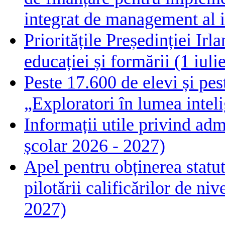
integrat de management al i
Prioritățile Președinției Ir
educației și formării (1 iul
Peste 17.600 de elevi și pes
„Exploratori în lumea intelig
Informații utile privind adm
școlar 2026 - 2027)
Apel pentru obținerea statut
pilotării calificărilor de n
2027)