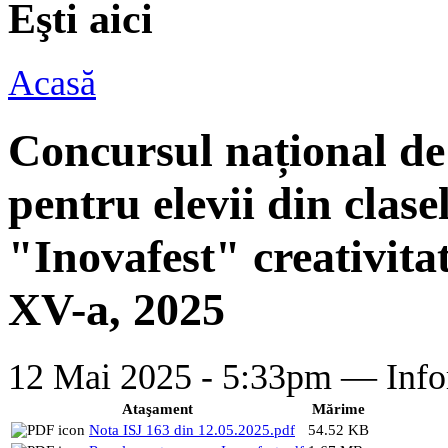
Eşti aici
Acasă
Concursul național de 
pentru elevii din clase
"Inovafest" creativitat
XV-a, 2025
12 Mai 2025 - 5:33pm —
Info
Ataşament
Mărime
Nota ISJ 163 din 12.05.2025.pdf
54.52 KB