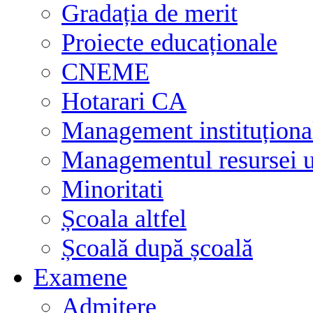
Gradația de merit
Proiecte educaționale
CNEME
Hotarari CA
Management instituționa
Managementul resursei
Minoritati
Școala altfel
Școală după școală
Examene
Admitere