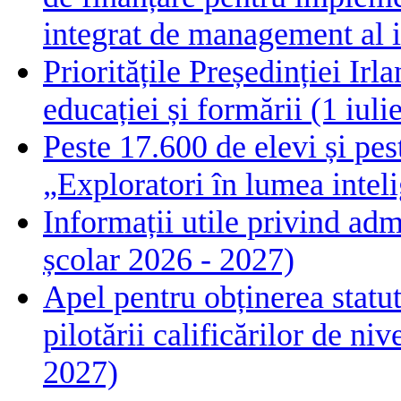
integrat de management al i
Prioritățile Președinției Ir
educației și formării (1 iul
Peste 17.600 de elevi și pes
„Exploratori în lumea intelig
Informații utile privind adm
școlar 2026 - 2027)
Apel pentru obținerea statut
pilotării calificărilor de n
2027)