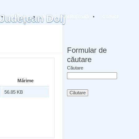
 Județean Dolj
OLD site
Integritate instituțională
Contact
Formular de
căutare
Căutare
Mărime
56.85 KB