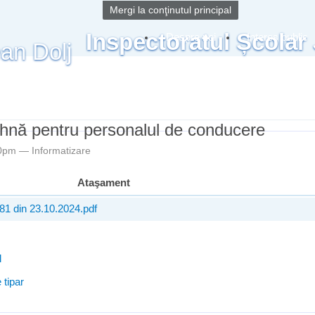
Mergi la conţinutul principal
Inspectoratul Școlar
Despre noi
Interes public
ihnă pentru personalul de conducere
:50pm —
Informatizare
Ataşament
81 din 23.10.2024.pdf
l
 tipar