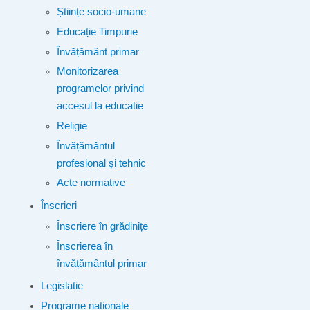
Științe socio-umane
Educație Timpurie
Învățământ primar
Monitorizarea
programelor privind
accesul la educatie
Religie
Învățământul
profesional și tehnic
Acte normative
Înscrieri
Înscriere în grădinițe
Înscrierea în
învățământul primar
Legislatie
Programe naționale