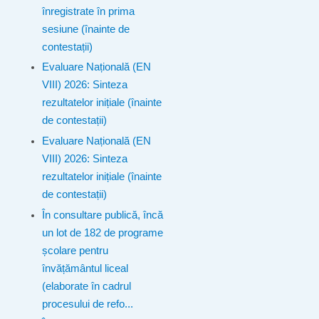
înregistrate în prima
sesiune (înainte de
contestații)
Evaluare Națională (EN
VIII) 2026: Sinteza
rezultatelor inițiale (înainte
de contestații)
Evaluare Națională (EN
VIII) 2026: Sinteza
rezultatelor inițiale (înainte
de contestații)
În consultare publică, încă
un lot de 182 de programe
școlare pentru
învățământul liceal
(elaborate în cadrul
procesului de refo...