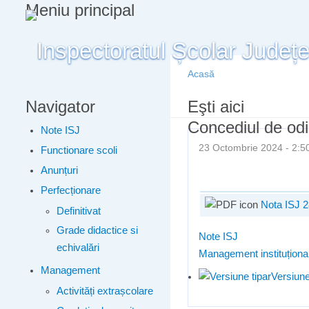
Meniu principal
Acasă
Navigator
Eşti aici
Concediul de od
Note ISJ
23 Octombrie 2024 - 2
Functionare scoli
Anunțuri
Perfecționare
Nota ISJ 2
Definitivat
Grade didactice si
Note ISJ
echivalări
Management instituționa
Management
Versiune
Activități extrașcolare