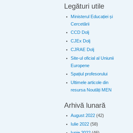
Legături utile
Ministerul Educației și
Cercetării
CCD Dolj
CJEx Dolj
CJRAE Dolj
Site-ul oficial al Uniunii
Europene
Spațiul profesorului
Ultimele articole din
resursa Noutăți MEN
Arhivă lunară
August 2022
(42)
Iulie 2022
(58)
Iunie 2022
(46)