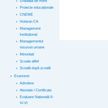
Gradația de merit
Proiecte educaționale
CNEME
Hotarari CA
Management
instituțional
Managementul
resursei umane
Minoritati
Școala altfel
Școală după școală
Examene
Admitere
Atestate / Certificate
Evaluare Națională II-
IV-VI