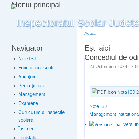
Meniu principal
Acasă
Navigator
Eşti aici
Concediul de od
Note ISJ
23 Octombrie 2024 - 2
Functionare scoli
Anunțuri
Perfecționare
Nota ISJ 2
Management
Examene
Note ISJ
Curriculum si inspectie
Management instituționa
scolara
Versiune
Înscrieri
Legislatie