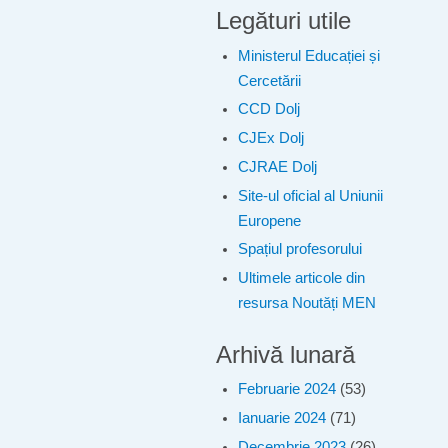
Legături utile
Ministerul Educației și
Cercetării
CCD Dolj
CJEx Dolj
CJRAE Dolj
Site-ul oficial al Uniunii
Europene
Spațiul profesorului
Ultimele articole din
resursa Noutăți MEN
Arhivă lunară
Februarie 2024
(53)
Ianuarie 2024
(71)
Decembrie 2023
(26)