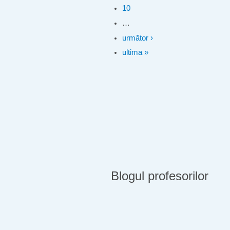
10
…
următor ›
ultima »
Blogul profesorilor