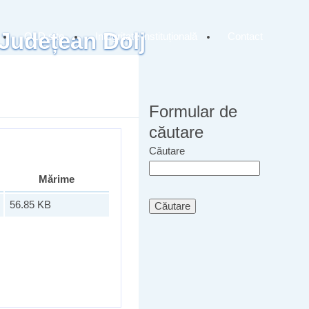
 Județean Dolj
OLD site
Integritate instituțională
Contact
Formular de
căutare
Căutare
Mărime
56.85 KB