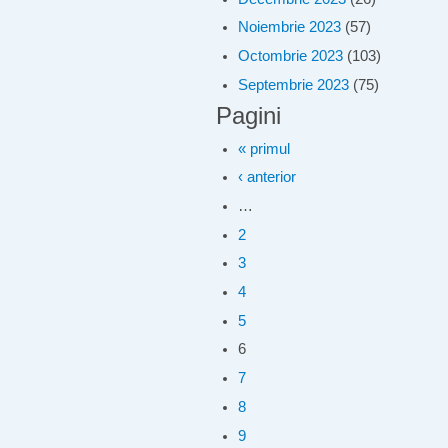
Noiembrie 2023
(57)
Octombrie 2023
(103)
Septembrie 2023
(75)
Pagini
« primul
‹ anterior
…
2
3
4
5
6
7
8
9