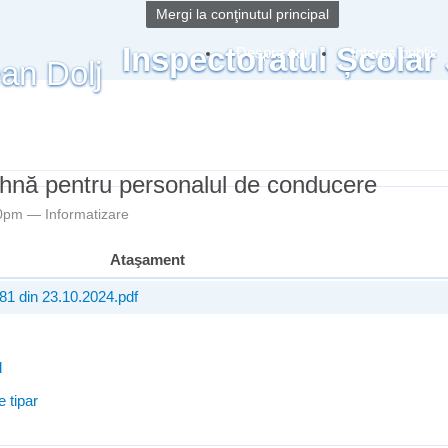
Mergi la conţinutul principal
Inspectoratul Școlar
Despre noi
Interes public
ihnă pentru personalul de conducere
:50pm —
Informatizare
Ataşament
81 din 23.10.2024.pdf
l
 tipar